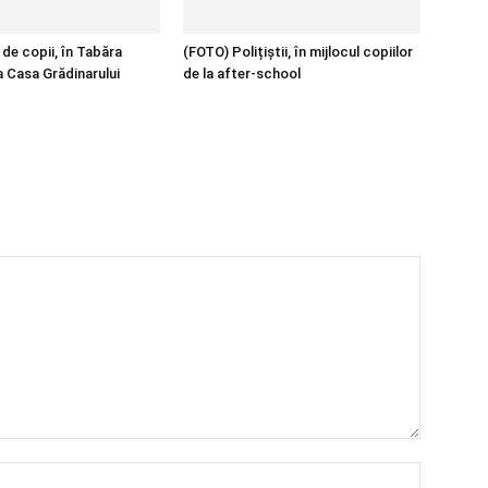
de copii, în Tabăra
(FOTO) Polițiștii, în mijlocul copiilor
a Casa Grădinarului
de la after-school