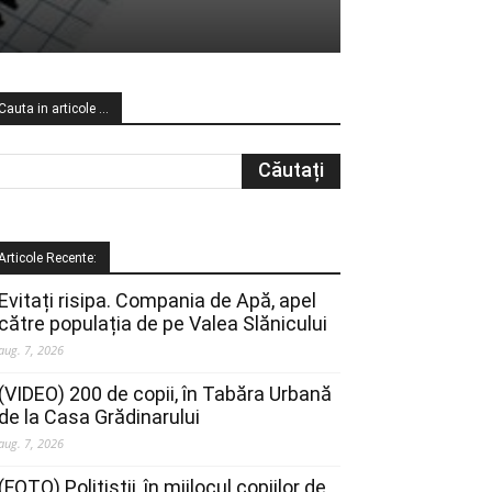
Cauta in articole …
Articole Recente:
Evitați risipa. Compania de Apă, apel
către populația de pe Valea Slănicului
aug. 7, 2026
(VIDEO) 200 de copii, în Tabăra Urbană
de la Casa Grădinarului
aug. 7, 2026
(FOTO) Polițiștii, în mijlocul copiilor de