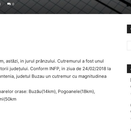
1
0
, astăzi, in jurul prânzului. Cutremurul a fost unul
itorii județului. Conform INFP, in ziua de 24/02/2018 la
untenia, judetul Buzau un cutremur cu magnitudinea
oarelor orase: Buzău(14km), Pogoanele(18km),
eni(50km