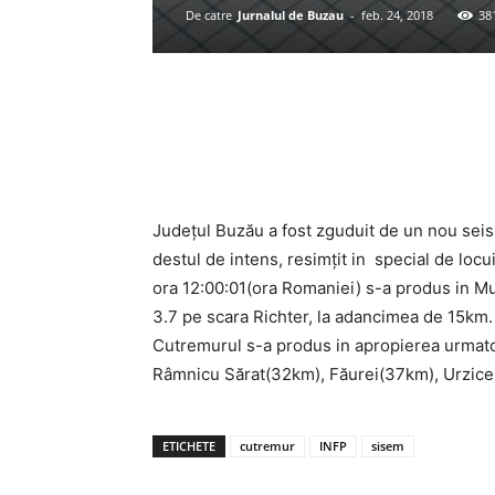
De catre
Jurnalul de Buzau
-
feb. 24, 2018
38
Acțiune
Județul Buzău a fost zguduit de un nou seism
destul de intens, resimțit in special de locu
ora 12:00:01(ora Romaniei) s-a produs in M
3.7 pe scara Richter, la adancimea de 15km.
Cutremurul s-a produs in apropierea urmat
Râmnicu Sărat(32km), Făurei(37km), Urzic
ETICHETE
cutremur
INFP
sisem