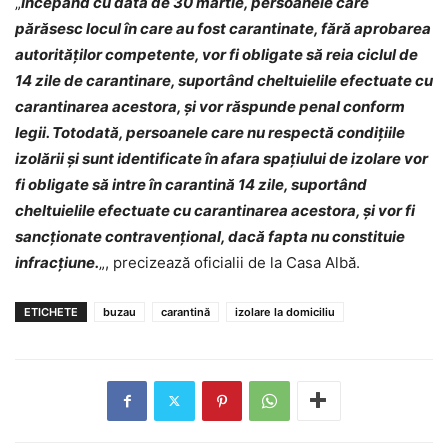
„
Începând cu data de 30 martie, persoanele care
părăsesc locul în care au fost carantinate, fără aprobarea
autorităților competente, vor fi obligate să reia ciclul de
14 zile de carantinare, suportând cheltuielile efectuate cu
carantinarea acestora, și vor răspunde penal conform
legii. Totodată, persoanele care nu respectă condițiile
izolării și sunt identificate în afara spațiului de izolare vor
fi obligate să intre în carantină 14 zile, suportând
cheltuielile efectuate cu carantinarea acestora, și vor fi
sancționate contravențional, dacă fapta nu constituie
infracțiune.
„, precizează oficialii de la Casa Albă.
ETICHETE
buzau
carantină
izolare la domiciliu