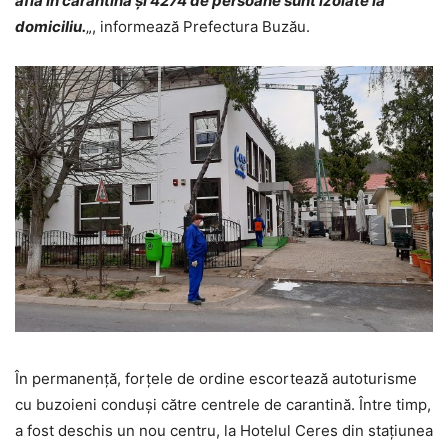
află în carantină și 4274 de persoane sunt izolate la
domiciliu.
„, informează Prefectura Buzău.
În permanență, forțele de ordine escortează autoturisme
cu buzoieni conduși către centrele de carantină. Între timp,
a fost deschis un nou centru, la Hotelul Ceres din stațiunea