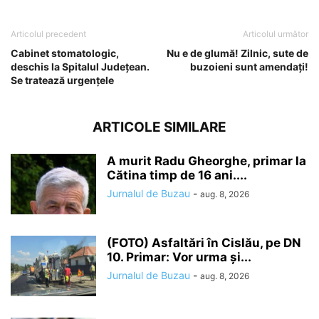
Articolul precedent
Articolul următor
Cabinet stomatologic,
Nu e de glumă! Zilnic, sute de
deschis la Spitalul Județean.
buzoieni sunt amendați!
Se tratează urgențele
ARTICOLE SIMILARE
A murit Radu Gheorghe, primar la
Cătina timp de 16 ani....
Jurnalul de Buzau
-
aug. 8, 2026
(FOTO) Asfaltări în Cislău, pe DN
10. Primar: Vor urma și...
Jurnalul de Buzau
-
aug. 8, 2026