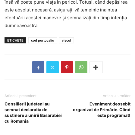
însă vă poate pune viaţa în pericol. Totuşi, când depăşirea
este absolut necesară, asiguraţi-vă temeinic înaintea
efectuării acestei manevre şi semnalizaţi din timp intenţia
dumneavoastra.
ETICHETE
cod portocaliu
viscol
Articolul precedent
Articolul următor
Consilierii judeteni au
Eveniment deosebit
semnat declaratia de
organizat de Primărie. Când
sustinere a unirii Basarabiei
este programat!
cu Romania