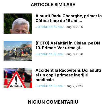
ARTICOLE SIMILARE
A murit Radu Gheorghe, primar la
Cătina timp de 16 ani....
Jurnalul de Buzau
-
aug. 8, 2026
(FOTO) Asfaltări în Cislău, pe DN
10. Primar: Vor urma și...
Jurnalul de Buzau
-
aug. 8, 2026
Accident la Racovițeni. Doi adulți
și un copil primesc îngrijiri
medicale
Jurnalul de Buzau
-
aug. 7, 2026
NICIUN COMENTARIU