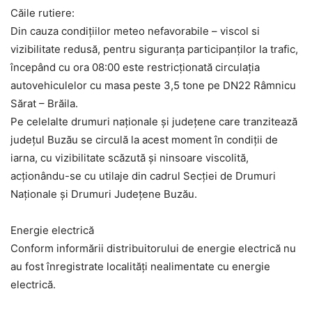
Căile rutiere:
Din cauza condiţiilor meteo nefavorabile – viscol si
vizibilitate redusă, pentru siguranţa participanţilor la trafic,
începând cu ora 08:00 este restricționată circulația
autovehiculelor cu masa peste 3,5 tone pe DN22 Râmnicu
Sărat – Brăila.
Pe celelalte drumuri naționale și județene care tranzitează
județul Buzău se circulă la acest moment în condiții de
iarna, cu vizibilitate scăzută și ninsoare viscolită,
acționându-se cu utilaje din cadrul Secției de Drumuri
Naționale și Drumuri Județene Buzău.
Energie electrică
Conform informării distribuitorului de energie electrică nu
au fost înregistrate localități nealimentate cu energie
electrică.