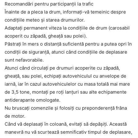
Recomandări pentru participanții la trafic
Înainte de a pleca la drum, informaţi-vă temeinic despre
condiţiile meteo şi starea drumurilor.
Adaptaţi permanent viteza la condiţiile de drum (carosabil
acoperit cu zăpadă, gheaţă sau polei).
Păstraţi în mers o distanţă suficientă pentru a putea opri în
condiţii de siguranţă, atunci când condiţiile de deplasare
sunt nefavorabile.
Atunci când circulaţi pe drumuri acoperite cu zăpadă,
gheaţă, sau polei, echipaţi autovehiculul cu anvelope de
iarnă, iar în cazul autovehiculelor cu masa totală mai mare
de 3,5 tone, montaţi pe roţi lanţuri sau alte echipamente
antiderapante omologate.
Nu bruscaţi comenzile şi folosiţi cu preponderenţă frâna
de motor.
Când vă deplasaţi în coloană, evitaţi să depăşiţi. Această
manevră nu vă scurtează semnificativ timpul de deplasare,