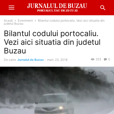
Acasă
Eveniment
Bilantul codului portocaliu. Vezi aici situatia din
judetul Buzau
Bilantul codului portocaliu.
Vezi aici situatia din judetul
Buzau
253
0
De catre
Jurnalul de Buzau
-
mart. 23, 2018