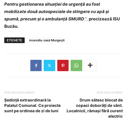
Pentru gestionarea situației de urgență au fost
mobilizate două autospeciale de stingere cu apă și
spumă, precum și o ambulanță SMURD
.”,
precizează ISU
Buzău.
ETICHETE
incendiu casă Murgești
Articolul precedent
Articolul următor
Ședință extraordinară la
Drum sătesc blocat de
Palatul Comunal. Ce proiecte
copaci doborâți de vânt.
sunt pe ordinea de zi de luni
Localnicii, rămași fără curent
electric