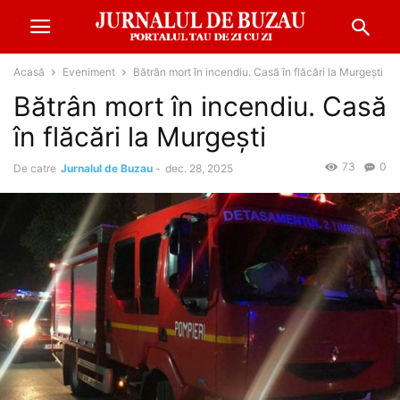
Acasă
Eveniment
Bătrân mort în incendiu. Casă în flăcări la Murgești
Bătrân mort în incendiu. Casă
în flăcări la Murgești
73
0
De catre
Jurnalul de Buzau
-
dec. 28, 2025