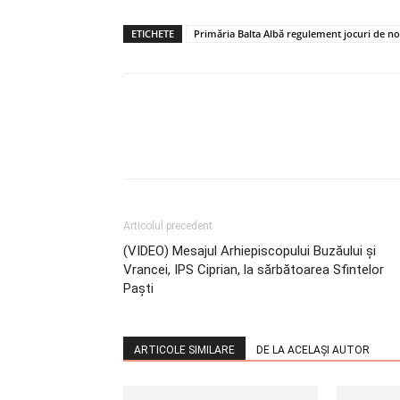
ETICHETE
Primăria Balta Albă regulement jocuri de n
Articolul precedent
(VIDEO) Mesajul Arhiepiscopului Buzăului și
Vrancei, IPS Ciprian, la sărbătoarea Sfintelor
Paști
ARTICOLE SIMILARE
DE LA ACELAȘI AUTOR