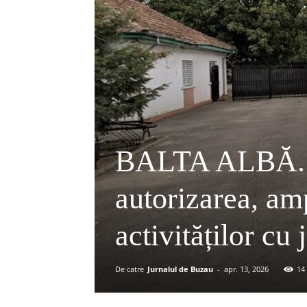
BALTA ALBĂ. R
autorizarea, am
activităților cu
De catre
Jurnalul de Buzau
-
apr. 13, 2026
14