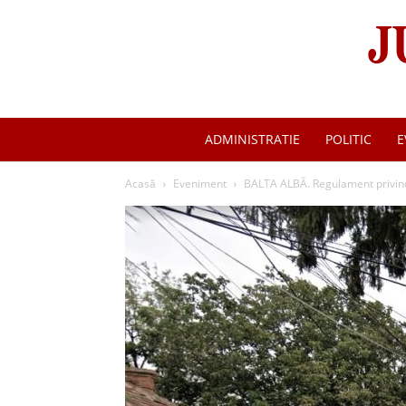
ADMINISTRATIE
POLITIC
E
Acasă
Eveniment
BALTA ALBĂ. Regulament privind a