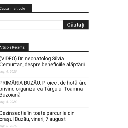
Cauta in articole …
Articole Recente:
(VIDEO) Dr. neonatolog Silvia
Cemurtan, despre beneficiile alăptării
aug. 6, 2026
PRIMĂRIA BUZĂU. Proiect de hotărâre
privind organizarea Târgului Toamna
Buzoiană
aug. 6, 2026
Dezinsecție în toate parcurile din
orașul Buzău, vineri, 7 august
aug. 6, 2026