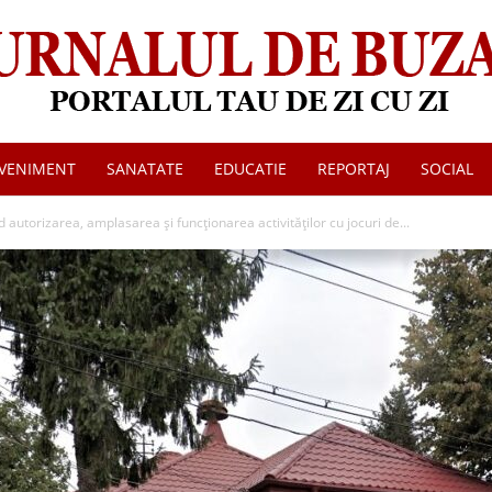
VENIMENT
SANATATE
EDUCATIE
REPORTAJ
SOCIAL
Jurnalul
utorizarea, amplasarea și funcționarea activităților cu jocuri de...
de
Buzau