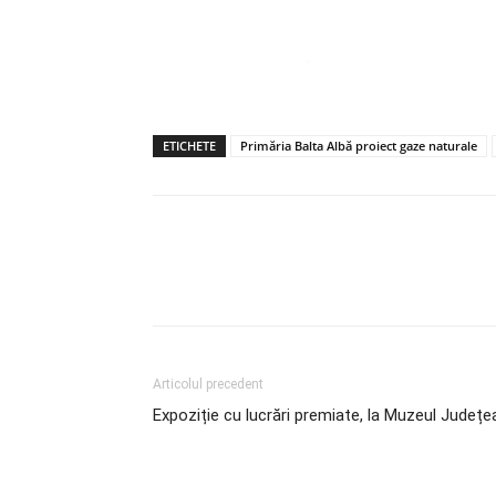
ETICHETE
Primăria Balta Albă proiect gaze naturale
Articolul precedent
Expoziție cu lucrări premiate, la Muzeul Județe