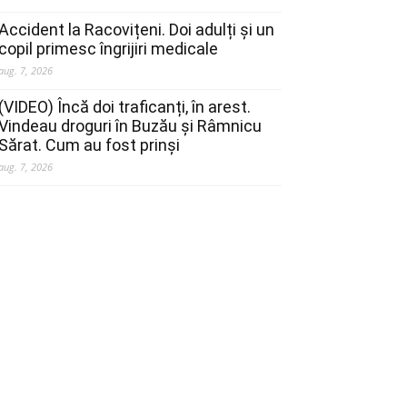
Accident la Racovițeni. Doi adulți și un
copil primesc îngrijiri medicale
aug. 7, 2026
(VIDEO) Încă doi traficanți, în arest.
Vindeau droguri în Buzău și Râmnicu
Sărat. Cum au fost prinși
aug. 7, 2026