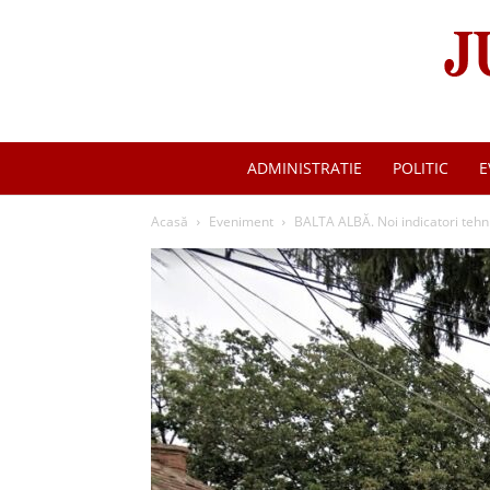
ADMINISTRATIE
POLITIC
E
Acasă
Eveniment
BALTA ALBĂ. Noi indicatori tehn