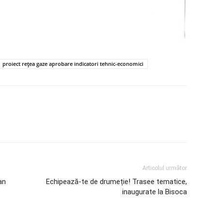
proiect rețea gaze aprobare indicatori tehnic-economici
Articolul următor
an
Echipează-te de drumeție! Trasee tematice,
inaugurate la Bisoca