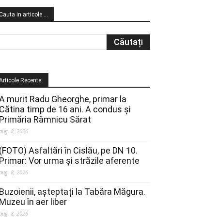
Cauta in articole …
Articole Recente:
A murit Radu Gheorghe, primar la
Cătina timp de 16 ani. A condus și
Primăria Râmnicu Sărat
aug. 8, 2026
(FOTO) Asfaltări în Cislău, pe DN 10.
Primar: Vor urma și străzile aferente
aug. 8, 2026
Buzoienii, așteptați la Tabăra Măgura.
Muzeu în aer liber
aug. 8, 2026