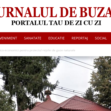
VENIMENT
SANATATE
EDUCATIE
REPORTAJ
SOCIAL
Jurnalul
ico-economici pentru proiectul rețelei de gaze naturale
de
Buzau