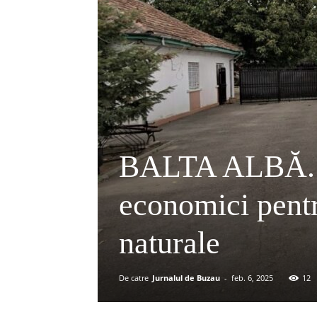
BALTA ALBĂ. No
economici pentr
naturale
De catre
Jurnalul de Buzau
-
feb. 6, 2025
12