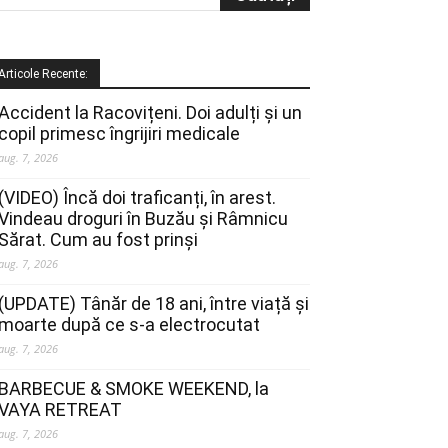
Articole Recente:
Accident la Racovițeni. Doi adulți și un
copil primesc îngrijiri medicale
aug. 7, 2026
(VIDEO) Încă doi traficanți, în arest.
Vindeau droguri în Buzău și Râmnicu
Sărat. Cum au fost prinși
aug. 7, 2026
(UPDATE) Tânăr de 18 ani, între viață și
moarte după ce s-a electrocutat
aug. 7, 2026
BARBECUE & SMOKE WEEKEND, la
VAYA RETREAT
aug. 7, 2026