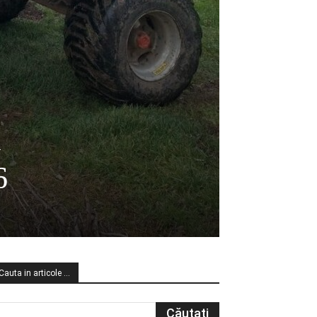
a
6
Cauta in articole …