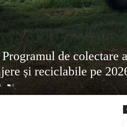
rogramul de colectare 
jere și reciclabile pe 202
6
0