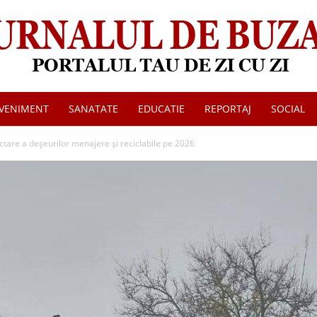
VENIMENT
SANATATE
EDUCATIE
REPORTAJ
SOCIAL
Jurnalul
are a deșeurilor menajere și reciclabile pe 2026
de
Buzau