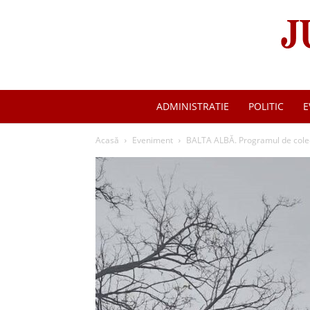
ADMINISTRATIE
POLITIC
E
Acasă
Eveniment
BALTA ALBĂ. Programul de colect