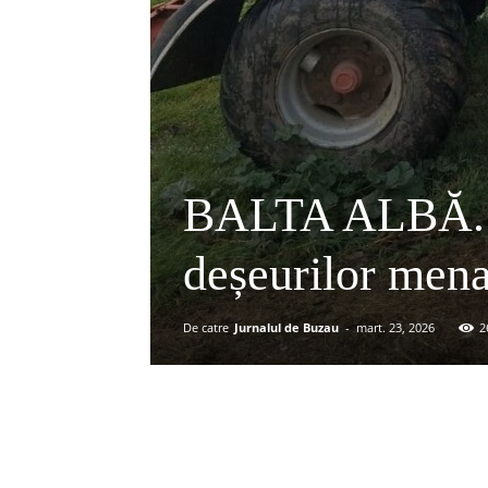
BALTA ALBĂ. P
deșeurilor mena
De catre
Jurnalul de Buzau
-
mart. 23, 2026
2
Acțiune