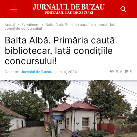
Acasă
Eveniment
Balta Albă. Primăria caută bibliotecar. Iată
condițiile concursului!
Balta Albă. Primăria caută
bibliotecar. Iată condițiile
concursului!
109
0
De catre
Jurnalul de Buzau
-
iun. 4, 2024