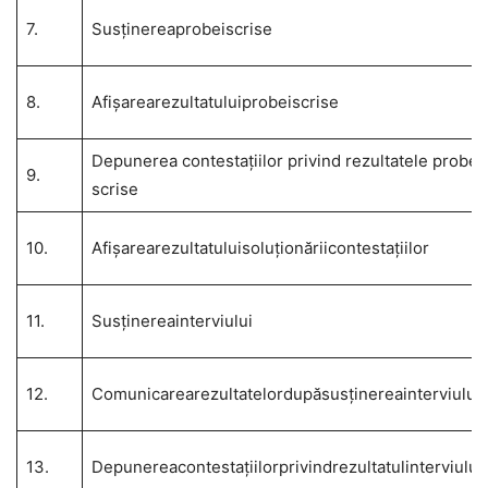
7.
Susţinereaprobeiscrise
8.
Afişarearezultatuluiprobeiscrise
Depunerea contestaţiilor privind rezultatele probei
9.
scrise
10.
Afişarearezultatuluisoluţionăriicontestaţiilor
11.
Susţinereainterviului
12.
Comunicarearezultatelordupăsusţinereainterviului
13.
Depunereacontestaţiilorprivindrezultatulinterviului