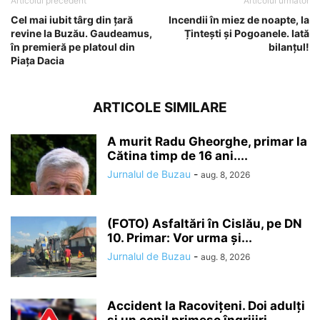
Articolul precedent
Articolul următor
Cel mai iubit târg din țară
Incendii în miez de noapte, la
revine la Buzău. Gaudeamus,
Țintești și Pogoanele. Iată
în premieră pe platoul din
bilanțul!
Piața Dacia
ARTICOLE SIMILARE
A murit Radu Gheorghe, primar la
Cătina timp de 16 ani....
Jurnalul de Buzau
-
aug. 8, 2026
(FOTO) Asfaltări în Cislău, pe DN
10. Primar: Vor urma și...
Jurnalul de Buzau
-
aug. 8, 2026
Accident la Racovițeni. Doi adulți