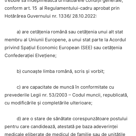
trebuie să îndeplinească următoarele condiţii generale,
conform art. 15 al Regulamentului-cadru aprobat prin
Hotărârea Guvernului nr. 1336/ 28.10.2022:
a) are cetățenia română sau cetățenia unui alt stat
membru al Uniunii Europene, a unui stat parte la Acordul
privind Spațiul Economic European (SEE) sau cetățenia
Confederației Elvețiene;
b) cunoaște limba română, scris și vorbit;
c) are capacitate de muncă în conformitate cu
prevederile Legii nr. 53/2003 – Codul muncii, republicată,
cu modificările și completările ulterioare;
d) are o stare de sănătate corespunzătoare postului
pentru care candidează, atestată pe baza adeverinței
medicale eliberate de medicul de familie sau de unitățile