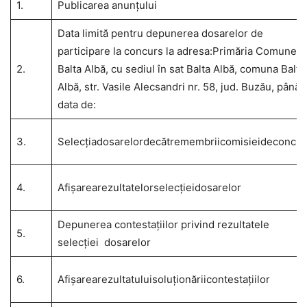
1.
Publicarea anunțului
Data limită pentru depunerea dosarelor de
participare la concurs la adresa:Primăria Comunei
2.
Balta Albă, cu sediul în sat Balta Albă, comuna Balta
Albă, str. Vasile Alecsandri nr. 58, jud. Buzău, până l
data de:
3.
Selecţiadosarelordecătremembriicomisieideconcur
4.
Afişarearezultatelorselecţieidosarelor
Depunerea contestaţiilor privind rezultatele
5.
selecţiei dosarelor
6.
Afişarearezultatuluisoluţionăriicontestaţiilor