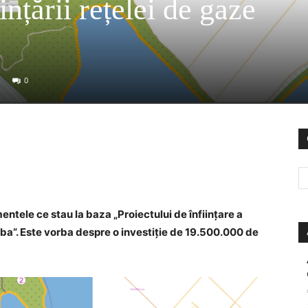
ințării rețelei de gaze
0
mentele ce stau la baza „Proiectului de înființare a
lba”. Este vorba despre o investiție de 19.500.000 de