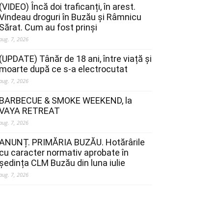
(VIDEO) Încă doi traficanți, în arest.
Vindeau droguri în Buzău și Râmnicu
Sărat. Cum au fost prinși
aug. 7, 2026
(UPDATE) Tânăr de 18 ani, între viață și
moarte după ce s-a electrocutat
aug. 7, 2026
BARBECUE & SMOKE WEEKEND, la
VAYA RETREAT
aug. 7, 2026
ANUNȚ. PRIMĂRIA BUZĂU. Hotărârile
cu caracter normativ aprobate în
ședința CLM Buzău din luna iulie
aug. 7, 2026