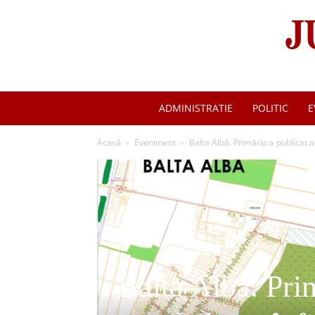
ADMINISTRATIE
POLITIC
E
Acasă
Eveniment
Balta Albă. Primăria a publicat act
Balta Albă. Prim