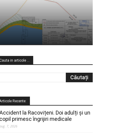
Cauta in articole …
Articole Recente:
Accident la Racovițeni. Doi adulți și un
copil primesc îngrijiri medicale
aug. 7, 2026