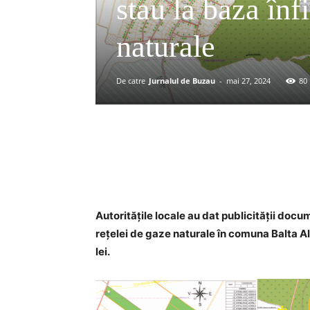
stau la baza înfi
naturale
De catre
Jurnalul de Buzau
-
mai 27, 2024
80
Acțiune
Autoritățile locale au dat publicității docu
rețelei de gaze naturale în comuna Balta A
lei.