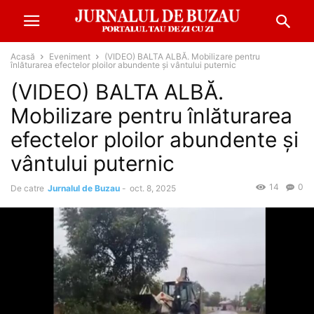
Acasă
Eveniment
(VIDEO) BALTA ALBĂ. Mobilizare pentru
înlăturarea efectelor ploilor abundente și vântului puternic
(VIDEO) BALTA ALBĂ.
Mobilizare pentru înlăturarea
efectelor ploilor abundente și
vântului puternic
14
0
De catre
Jurnalul de Buzau
-
oct. 8, 2025