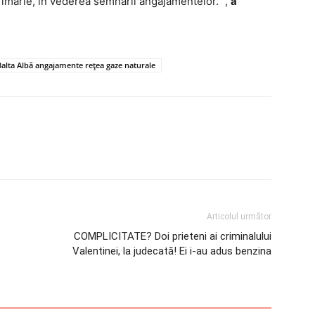
mărie, în vederea semnarii angajamentelor.” ,
a
alta Albă angajamente rețea gaze naturale
Articolul următor
COMPLICITATE? Doi prieteni ai criminalului
Valentinei, la judecată! Ei i-au adus benzina