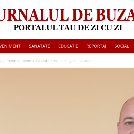
VENIMENT
SANATATE
EDUCATIE
REPORTAJ
SOCIAL
Jurnalul
ajamentelor pentru realizarea rețelei de gaze naturale
de
Buzau