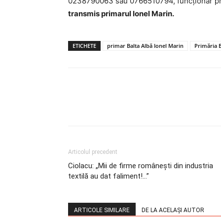
0238790063 sau 0766510794, funcționar pri
transmis primarul Ionel Marin.
ETICHETE
primar Balta Albă Ionel Marin
Primăria B
Articolul precedent
Ciolacu: „Mii de firme românești din industria
textilă au dat faliment!…”
ARTICOLE SIMILARE
DE LA ACELAȘI AUTOR