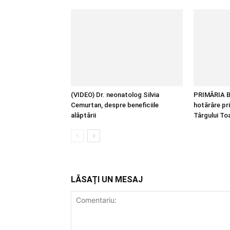
(VIDEO) Dr. neonatolog Silvia
PRIMĂRIA B
Cemurtan, despre beneficiile
hotărâre pr
alăptării
Târgului T
LĂSAȚI UN MESAJ