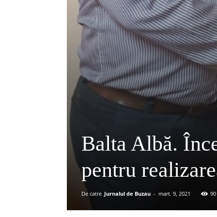
Balta Albă. În
pentru realizare
De catre
Jurnalul de Buzau
-
mart. 9, 2021
90