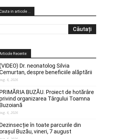
Cauta in articole …
Articole Recente:
(VIDEO) Dr. neonatolog Silvia
Cemurtan, despre beneficiile alăptării
aug. 6, 2026
PRIMĂRIA BUZĂU. Proiect de hotărâre
privind organizarea Târgului Toamna
Buzoiană
aug. 6, 2026
Dezinsecție în toate parcurile din
orașul Buzău, vineri, 7 august
aug. 6, 2026