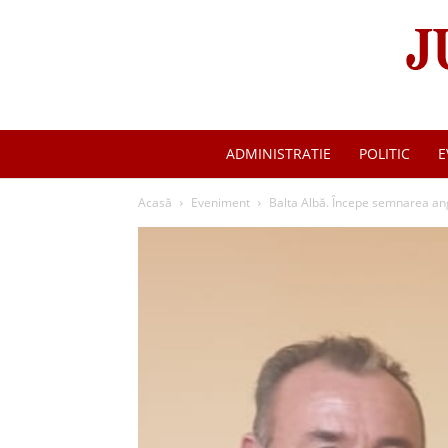
ADMINISTRATIE
POLITIC
E
Acasă
Eveniment
Balta Albă. Începe semnarea ang