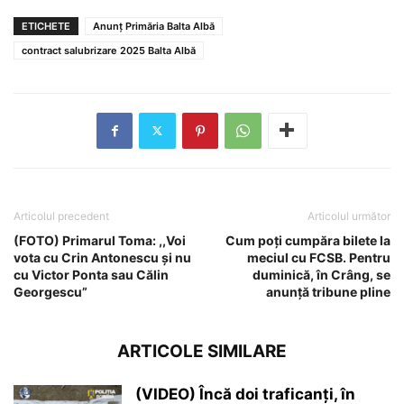
ETICHETE
Anunț Primăria Balta Albă
contract salubrizare 2025 Balta Albă
Articolul precedent
Articolul următor
(FOTO) Primarul Toma: ,,Voi
Cum poți cumpăra bilete la
vota cu Crin Antonescu și nu
meciul cu FCSB. Pentru
cu Victor Ponta sau Călin
duminică, în Crâng, se
Georgescu”
anunță tribune pline
ARTICOLE SIMILARE
(VIDEO) Încă doi traficanți, în