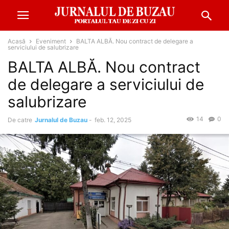
Acasă
Eveniment
BALTA ALBĂ. Nou contract de delegare a
serviciului de salubrizare
BALTA ALBĂ. Nou contract
de delegare a serviciului de
salubrizare
14
0
De catre
Jurnalul de Buzau
-
feb. 12, 2025