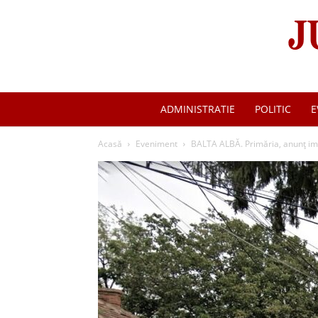
ADMINISTRATIE
POLITIC
E
Acasă
Eveniment
BALTA ALBĂ. Primăria, anunț im