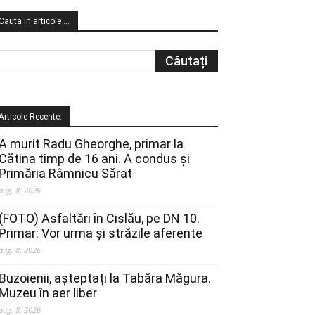
Cauta in articole …
Articole Recente:
A murit Radu Gheorghe, primar la
Cătina timp de 16 ani. A condus și
Primăria Râmnicu Sărat
aug. 8, 2026
(FOTO) Asfaltări în Cislău, pe DN 10.
Primar: Vor urma și străzile aferente
aug. 8, 2026
Buzoienii, așteptați la Tabăra Măgura.
Muzeu în aer liber
aug. 8, 2026