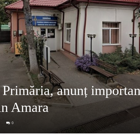
rimăria, anunț importan
din Amara
0