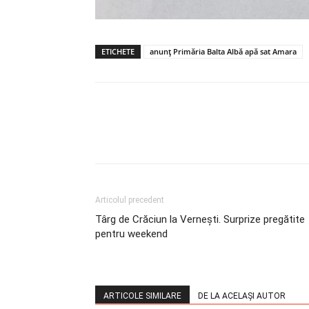
ETICHETE
anunț Primăria Balta Albă apă sat Amara
Articolul precedent
Târg de Crăciun la Vernești. Surprize pregătite
pentru weekend
ARTICOLE SIMILARE
DE LA ACELAȘI AUTOR