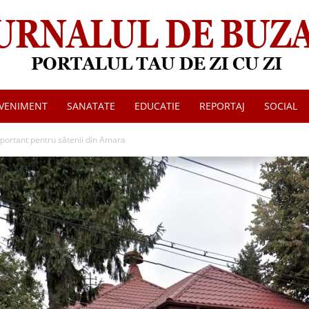
VENIMENT
SANATATE
EDUCATIE
REPORTAJ
SOCIAL
Jurnalul
portant pentru sătenii din Amara
de
Buzau