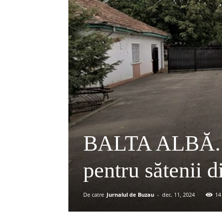
BALTA ALBĂ. P
pentru sătenii 
De catre
Jurnalul de Buzau
-
dec. 11, 2024
14