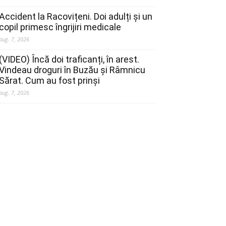
Accident la Racovițeni. Doi adulți și un
copil primesc îngrijiri medicale
aug. 7, 2026
(VIDEO) Încă doi traficanți, în arest.
Vindeau droguri în Buzău și Râmnicu
Sărat. Cum au fost prinși
aug. 7, 2026