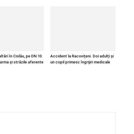
tări în Cislău, pe DN 10.
Accident la Racovițeni. Doi adulți și
urma și străzile aferente
un copil primesc îngrijiri medicale