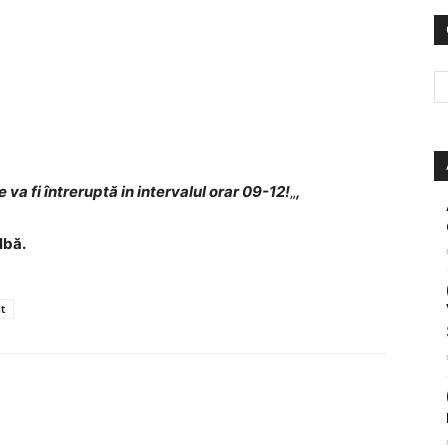
 va fi întreruptă in intervalul orar 09-12!
„
,
lbă.
t