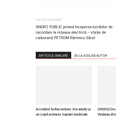
Articolul precedent
ANUNȚ PUBLIC privind începerea lucrărilor de
racordare la rețeaua electrică – stație de
carburanți PETROM Râmnicu Sărat
ARTICOLE SIMILARE
DE LA ACELAȘI AUTOR
Accident la Racovițeni. Doi adulți și
(VIDEO) Încă
un copil primesc îngrijiri medicale
Vindeau dro