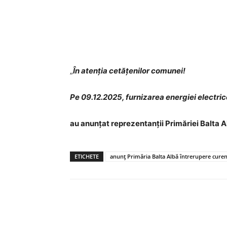
Acțiune
„
În atenția cetățenilor comunei!
Pe 09.12.2025, furnizarea energiei electrice
au anunțat reprezentanții Primăriei Balta A
ETICHETE
anunț Primăria Balta Albă întrerupere curen