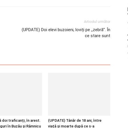
Articolul următor
(UPDATE) Doi elevi buzoieni, loviți pe ,,zebră”. În
ce stare sunt
 doi traficanți, în arest.
(UPDATE) Tânăr de 18 ani, între
guri în Buzău și Râmnicu
viață și moarte după ce s-a