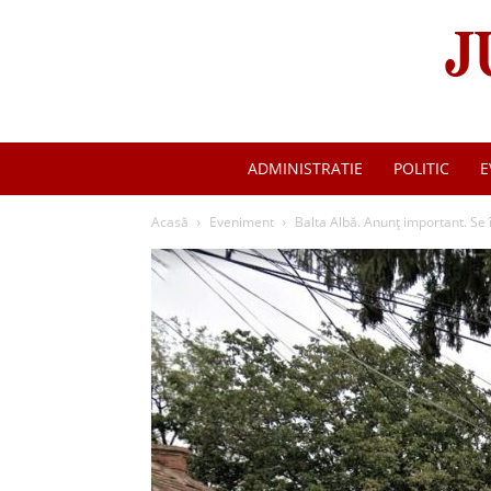
ADMINISTRATIE
POLITIC
E
Acasă
Eveniment
Balta Albă. Anunț important. Se 