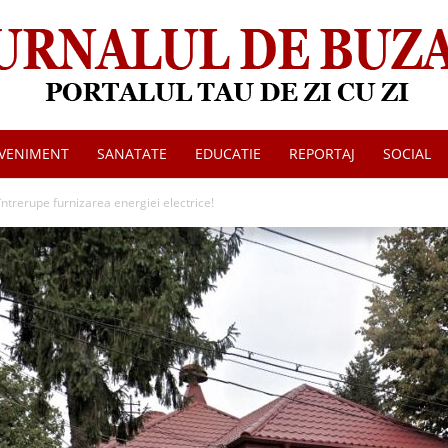
VENIMENT
SANATATE
EDUCATIE
REPORTAJ
SOCIAL
Jurnalul
întrerupe furnizarea energiei electrice!
de
Buzau