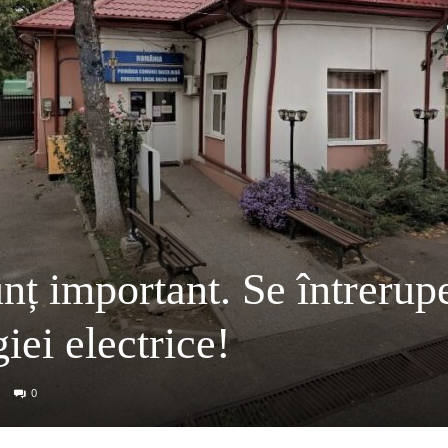
nț important. Se întrerup
iei electrice!
0