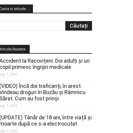
Cauta in articole …
Articole Recente:
Accident la Racovițeni. Doi adulți și un
copil primesc îngrijiri medicale
aug. 7, 2026
(VIDEO) Încă doi traficanți, în arest.
Vindeau droguri în Buzău și Râmnicu
Sărat. Cum au fost prinși
aug. 7, 2026
(UPDATE) Tânăr de 18 ani, între viață și
moarte după ce s-a electrocutat
aug. 7, 2026