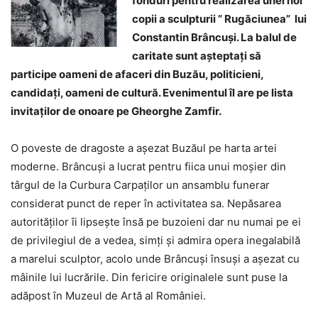
fonduri pentru realizarea unei noi
copii a sculpturii ” Rugăciunea” lui
Constantin Brâncuşi. La balul de
caritate sunt aşteptaţi să
participe oameni de afaceri din Buzău, politicieni,
candidaţi, oameni de cultură. Evenimentul îl are pe lista
invitaţilor de onoare pe Gheorghe Zamfir.
O poveste de dragoste a aşezat Buzăul pe harta artei
moderne. Brâncuşi a lucrat pentru fiica unui moşier din
târgul de la Curbura Carpaţilor un ansamblu funerar
considerat punct de reper în activitatea sa. Nepăsarea
autorităţilor îi lipseşte însă pe buzoieni dar nu numai pe ei
de privilegiul de a vedea, simţi şi admira opera inegalabilă
a marelui sculptor, acolo unde Brâncuşi însuşi a aşezat cu
mâinile lui lucrările. Din fericire originalele sunt puse la
adăpost în Muzeul de Artă al României.