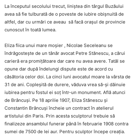
La începutul secolului trecut, liniştea din târgul Buzăului
avea să fie tulburată de o poveste de iubire obişnuită de
altfel, dar cu urmări ce aveau să facă oraşul de provincie
cunoscut în toată lumea.
Eliza fiica unui mare moşier , Nicolae Seceleanu se
îndrăgosteşte de un tânăr avocat Petre Stănescu, a cărui
carieră era promiţătoare dar care nu avea avere. Tatăl se
opune dar după îndelungi dispute este de acord cu
căsătoria celor doi. La cinci luni avocatul moare la vârsta de
31 de ani. Copleşită de durere, văduva vrea să-şi dăinuie
iubirea pentru fostul ei soţ într-un monument. Află atunci
de Brâncuşi. Pe 18 aprilie 1907, Eliza Stănescu şi
Constantin Brâncuşi încheie un contract în atelierul
artistului din Paris. Prin acesta sculptorul trebuie să
finalizeze ansamblul funerar până în februarie 1908 contra
sumei de 7500 de lei aur. Pentru sculptor începe creaţia.