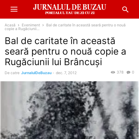
Acasă
Eveniment
Bal de caritate în această seară pentru o nouă
copie a Rugăciunii...
Bal de caritate în această
seară pentru o nouă copie a
Rugăciunii lui Brâncuşi
378
0
De catre
JurnalulDeBuzau
-
dec. 7, 2012