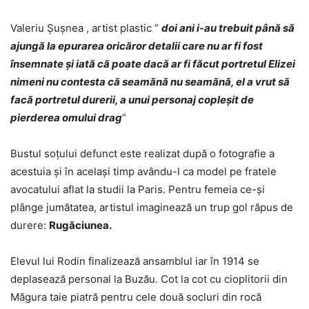
Valeriu Şuşnea , artist plastic ”
doi ani i-au trebuit până să
ajungă la epurarea oricăror detalii care nu ar fi fost
însemnate şi iată că poate dacă ar fi făcut portretul Elizei
nimeni nu contesta că seamănă nu seamănă, el a vrut să
facă portretul durerii, a unui personaj copleşit de
pierderea omului drag
”
Bustul soţului defunct este realizat după o fotografie a
acestuia şi în acelaşi timp avându-l ca model pe fratele
avocatului aflat la studii la Paris. Pentru femeia ce-şi
plânge jumătatea, artistul imaginează un trup gol răpus de
durere:
Rugăciunea.
Elevul lui Rodin finalizează ansamblul iar în 1914 se
deplasează personal la Buzău. Cot la cot cu cioplitorii din
Măgura taie piatră pentru cele două socluri din rocă