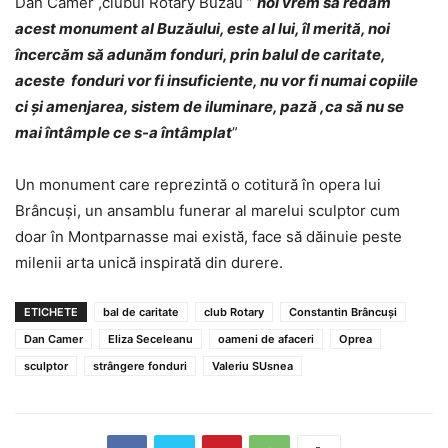
Dan Camer ,clubul Rotary Buzău ”
noi vrem să redăm
acest monument al Buzăului, este al lui, îl merită, noi
încercăm să adunăm fonduri, prin balul de caritate,
aceste fonduri vor fi insuficiente, nu vor fi numai copiile
ci şi amenjarea, sistem de iluminare, pază ,ca să nu se
mai întâmple ce s-a întâmplat
”
Un monument care reprezintă o cotitură în opera lui
Brâncuşi, un ansamblu funerar al marelui sculptor cum
doar în Montparnasse mai există, face să dăinuie peste
milenii arta unică inspirată din durere.
ETICHETE
bal de caritate
club Rotary
Constantin Brâncuşi
Dan Camer
Eliza Seceleanu
oameni de afaceri
Oprea
sculptor
strângere fonduri
Valeriu SUsnea