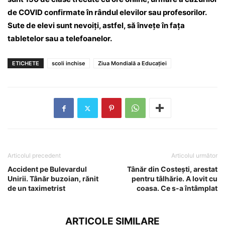
de COVID confirmate în rândul elevilor sau profesorilor.
Sute de elevi sunt nevoiți, astfel, să învețe în fața
tabletelor sau a telefoanelor.
ETICHETE
scoli inchise
Ziua Mondială a Educației
Articolul precedent
Articolul următor
Accident pe Bulevardul
Tânăr din Costești, arestat
Unirii. Tânăr buzoian, rănit
pentru tâlhărie. A lovit cu
de un taximetrist
coasa. Ce s-a întâmplat
ARTICOLE SIMILARE