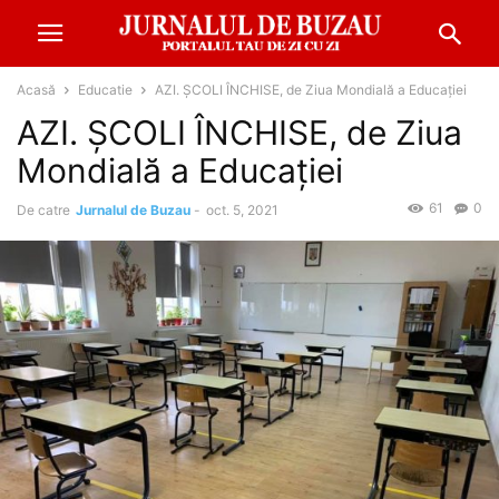
Acasă
Educatie
AZI. ȘCOLI ÎNCHISE, de Ziua Mondială a Educației
AZI. ȘCOLI ÎNCHISE, de Ziua
Mondială a Educației
61
0
De catre
Jurnalul de Buzau
-
oct. 5, 2021