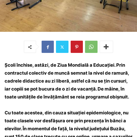
Școli închise, astăzi, de Ziua Mondială a Educației. Prin
contractul colectiv de muncă semnat la nivel de ramură,
cadrele didactice au zi liberă, astfel că nu se țin cursuri,
iar copiii se pot bucura de o zi de vacanță. De mâine, în
toate unitățile de învățământ se reia programul obișnuit.
Cu toate acestea, din cauza situației epidemiologice, nu
toate clasele vor desfășura ore prin prezența în bănci a
elevilor. În momentul de față, la nivelul județului Buzău,
sunt 150 de clase trecute cu ore online, urmare a cazurilor