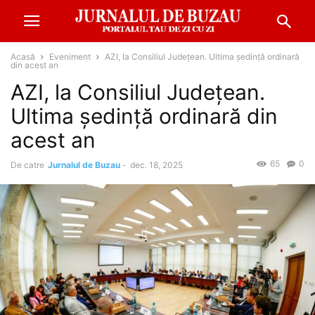
Acasă
Eveniment
AZI, la Consiliul Județean. Ultima ședință ordinară
din acest an
AZI, la Consiliul Județean.
Ultima ședință ordinară din
acest an
65
0
De catre
Jurnalul de Buzau
-
dec. 18, 2025