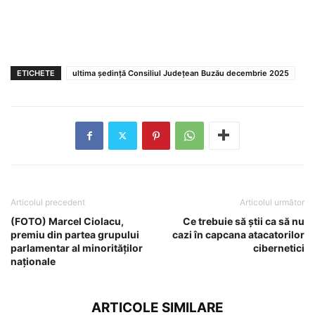
ETICHETE
ultima ședință Consiliul Județean Buzău decembrie 2025
Articolul precedent
Articolul următor
(FOTO) Marcel Ciolacu,
Ce trebuie să știi ca să nu
premiu din partea grupului
cazi în capcana atacatorilor
parlamentar al minorităților
cibernetici
naționale
ARTICOLE SIMILARE