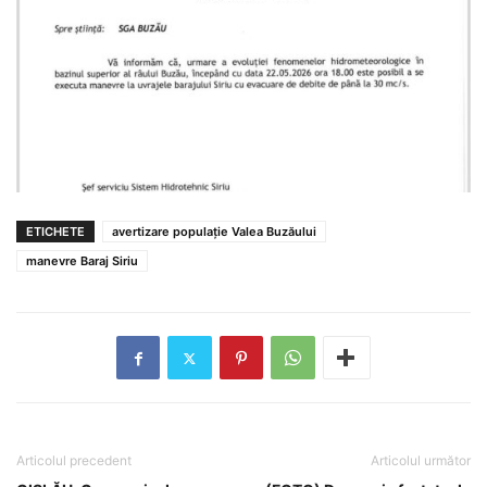
ETICHETE
avertizare populație Valea Buzăului
manevre Baraj Siriu
Articolul precedent
Articolul următor