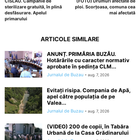
CISLĂU. Campanie de
(FOTO) Drumuri afectate de
sterilizare gratuită, în plină
ploi. Scorțoasa, comuna cea
desfăsurare. Apelul
mai afectată
primarului
ARTICOLE SIMILARE
ANUNȚ. PRIMĂRIA BUZĂU.
Hotărârile cu caracter normativ
aprobate în ședința CLM...
Jurnalul de Buzau
-
aug. 7, 2026
Evitați risipa. Compania de Apă,
apel către populația de pe
Valea...
Jurnalul de Buzau
-
aug. 7, 2026
(VIDEO) 200 de copii, în Tabăra
Urbană de la Casa Grădinarului