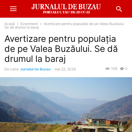
Acasă
Eveniment
Avertizare pentru populația de pe Valea Buzăului.
Se dă drumul la baraj
Avertizare pentru populația
de pe Valea Buzăului. Se dă
drumul la baraj
108
0
De catre
Jurnalul de Buzau
-
mai 22, 2026