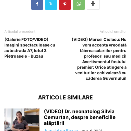
Articolul precedent
Articolul următor
(Galerie FOTO/VIDEO)
(VIDEO) Marcel Ciolacu: Nu
Imagini spectaculoase cu
vom accepta vreodată
autostrada A7, lotul 3
tăierea salariilor pentru
Pietroasele – Buzău
profesori sau medici!
Avertismentul fostului
premier: Orice atingere a
veniturilor echivalează cu
căderea Guvernului!
ARTICOLE SIMILARE
(VIDEO) Dr. neonatolog Silvia
Cemurtan, despre beneficiile
alăptării
Jurnalul de Buzau
-
aug. 6, 2026