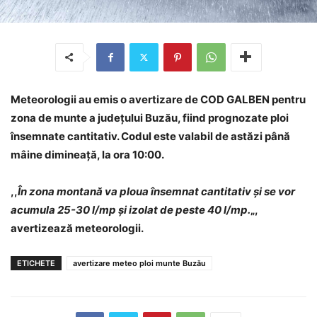
Meteorologii au emis o avertizare de COD GALBEN pentru
zona de munte a județului Buzău, fiind prognozate ploi
însemnate cantitativ. Codul este valabil de astăzi până
mâine dimineață, la ora 10:00.
,,
În zona montană va ploua însemnat cantitativ și se vor
acumula 25-30 l/mp și izolat de peste 40 l/mp.
„,
avertizează meteorologii.
ETICHETE
avertizare meteo ploi munte Buzău