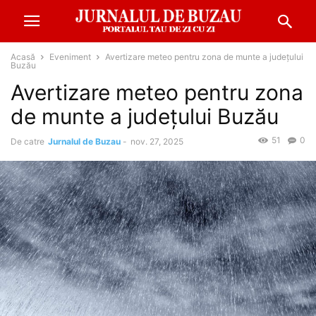
Acasă
Eveniment
Avertizare meteo pentru zona de munte a județului
Buzău
Avertizare meteo pentru zona
de munte a județului Buzău
51
0
De catre
Jurnalul de Buzau
-
nov. 27, 2025