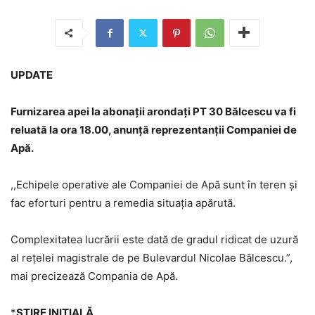
UPDATE
Furnizarea apei la abonații arondați PT 30 Bălcescu va fi
reluată la ora 18.00, anunță reprezentanții Companiei de
Apă.
,,Echipele operative ale Companiei de Apă sunt în teren și
fac eforturi pentru a remedia situația apărută.
Complexitatea lucrării este dată de gradul ridicat de uzură
al rețelei magistrale de pe Bulevardul Nicolae Bălcescu.”,
mai precizează Compania de Apă.
*
ȘTIRE INIȚIALĂ