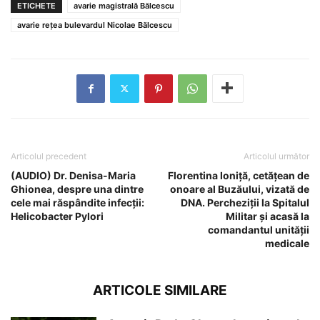
ETICHETE
avarie magistrală Bălcescu
avarie rețea bulevardul Nicolae Bălcescu
Articolul precedent
Articolul următor
(AUDIO) Dr. Denisa-Maria
Florentina Ioniță, cetățean de
Ghionea, despre una dintre
onoare al Buzăului, vizată de
cele mai răspândite infecții:
DNA. Percheziții la Spitalul
Helicobacter Pylori
Militar și acasă la
comandantul unității
medicale
ARTICOLE SIMILARE