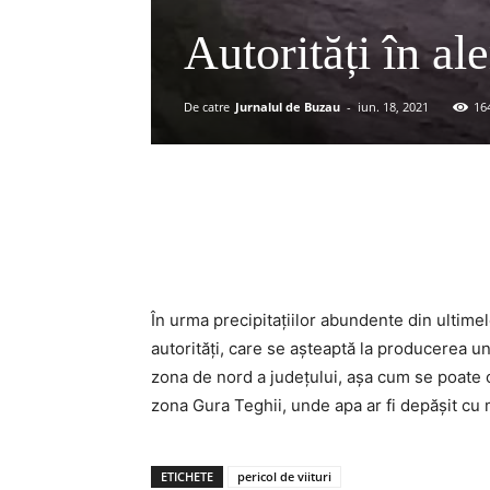
Autorități în ale
De catre
Jurnalul de Buzau
-
iun. 18, 2021
16
Acțiune
În urma precipitațiilor abundente din ultime
autorități, care se așteaptă la producerea un
zona de nord a județului, așa cum se poate o
zona Gura Teghii, unde apa ar fi depășit cu m
ETICHETE
pericol de viituri