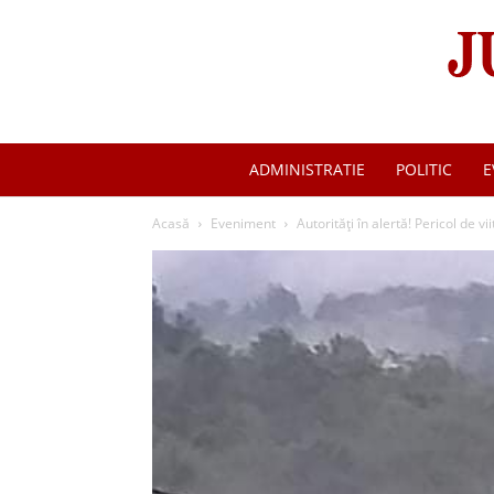
ADMINISTRATIE
POLITIC
E
Acasă
Eveniment
Autorități în alertă! Pericol de vii