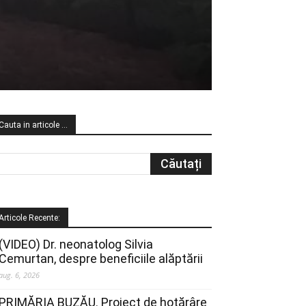
Cauta in articole …
Articole Recente:
(VIDEO) Dr. neonatolog Silvia
Cemurtan, despre beneficiile alăptării
aug. 6, 2026
PRIMĂRIA BUZĂU. Proiect de hotărâre