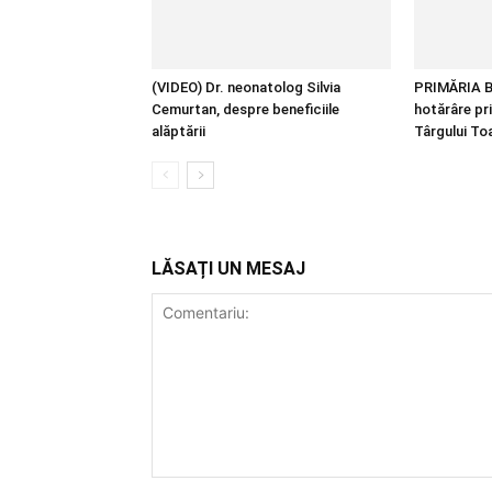
(VIDEO) Dr. neonatolog Silvia
PRIMĂRIA B
Cemurtan, despre beneficiile
hotărâre pr
alăptării
Târgului T
LĂSAȚI UN MESAJ