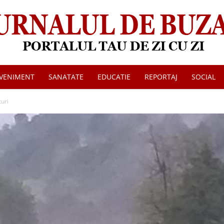
VENIMENT
SANATATE
EDUCATIE
REPORTAJ
SOCIAL
Jurnalul
turi
de
Buzau