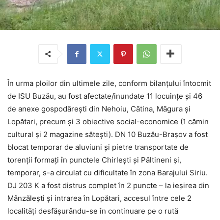
În urma ploilor din ultimele zile, conform bilanțului întocmit
de ISU Buzău, au fost afectate/inundate 11 locuințe și 46
de anexe gospodărești din Nehoiu, Cătina, Măgura și
Lopătari, precum și 3 obiective social-economice (1 cămin
cultural și 2 magazine sătești). DN 10 Buzău-Brașov a fost
blocat temporar de aluviuni și pietre transportate de
torenții formați în punctele Chirlești și Păltineni și,
temporar, s-a circulat cu dificultate în zona Barajului Siriu.
DJ 203 K a fost distrus complet în 2 puncte – la ieșirea din
Mânzălești și intrarea în Lopătari, accesul între cele 2
localități desfășurându-se în continuare pe o rută