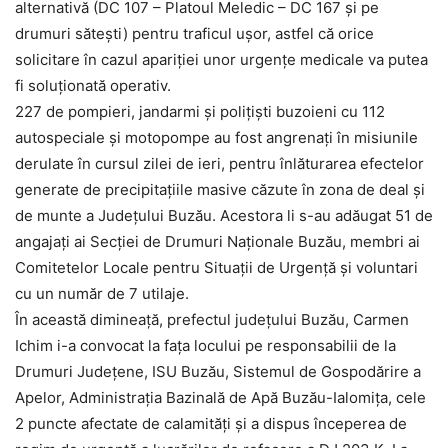
alternativă (DC 107 – Platoul Meledic – DC 167 și pe
drumuri sătești) pentru traficul ușor, astfel că orice
solicitare în cazul apariției unor urgențe medicale va putea
fi soluționată operativ.
227 de pompieri, jandarmi și polițiști buzoieni cu 112
autospeciale și motopompe au fost angrenați în misiunile
derulate în cursul zilei de ieri, pentru înlăturarea efectelor
generate de precipitațiile masive căzute în zona de deal și
de munte a Județului Buzău. Acestora li s-au adăugat 51 de
angajați ai Secției de Drumuri Naționale Buzău, membri ai
Comitetelor Locale pentru Situații de Urgență și voluntari
cu un număr de 7 utilaje.
În această dimineață, prefectul județului Buzău, Carmen
Ichim i-a convocat la fața locului pe responsabilii de la
Drumuri Județene, ISU Buzău, Sistemul de Gospodărire a
Apelor, Administrația Bazinală de Apă Buzău-Ialomița, cele
2 puncte afectate de calamități și a dispus începerea de