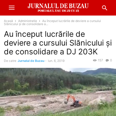
Acasă
Administratie
Au început lucrările de deviere a cursului
Slănicului și de consolidare a...
Au început lucrările de
deviere a cursului Slănicului și
de consolidare a DJ 203K
157
0
De catre
Jurnalul de Buzau
-
iun. 6, 2019