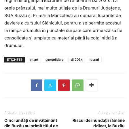
regim de urgență a lucrărilor de refacere a DJ 203 K. La
orele prânzului, mai multe utilaje de la Drumuri Județene,
SGA Buzău și Primăria Mânzălești au demarat lucrările de
deviere a cursului Slănicului, pentru a se permite accesul
la rampa drumului în punctele surpate care urmează să fie
consolidate și umplute cu material până la cota inițială a
drumului.
ETICHETE
bilant
consolidare
dj 203k
lucrari
Articolul precedent
Articolul următor
Cinci unități de învățământ
Riscul de inundații rămâne
din Buzău au primit titlul de
ridicat, la Buzău