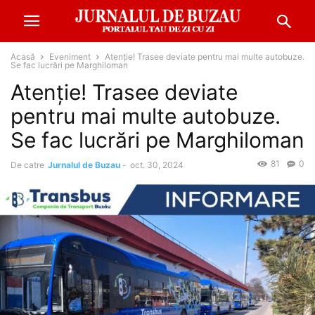
Acasă
Eveniment
Atenție! Trasee deviate pentru mai multe autobuze.
Se fac lucrări pe Marghiloman
Atenție! Trasee deviate
pentru mai multe autobuze.
Se fac lucrări pe Marghiloman
81
0
De catre
Jurnalul de Buzau
-
oct. 30, 2024