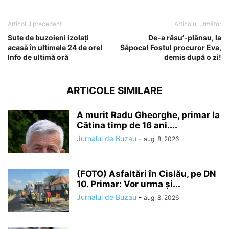
Articolul precedent
Articolul următor
Sute de buzoieni izolați
De-a râsu’-plânsu, la
acasă în ultimele 24 de ore!
Săpoca! Fostul procuror Eva,
Info de ultimă oră
demis după o zi!
ARTICOLE SIMILARE
A murit Radu Gheorghe, primar la
Cătina timp de 16 ani....
Jurnalul de Buzau
-
aug. 8, 2026
(FOTO) Asfaltări în Cislău, pe DN
10. Primar: Vor urma și...
Jurnalul de Buzau
-
aug. 8, 2026