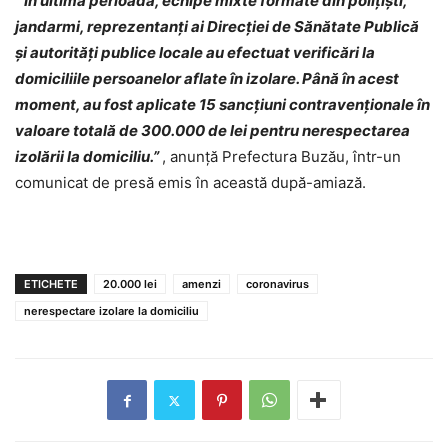
“În ultima perioadă, echipe mixte formate din polițiști,
jandarmi, reprezentanți ai Direcției de Sănătate Publică
și autorități publice locale au efectuat verificări la
domiciliile persoanelor aflate în izolare. Până în acest
moment, au fost aplicate 15 sancțiuni contravenționale în
valoare totală de 300.000 de lei pentru nerespectarea
izolării la domiciliu.”
, anunță Prefectura Buzău, într-un
comunicat de presă emis în această după-amiază.
ETICHETE
20.000 lei
amenzi
coronavirus
nerespectare izolare la domiciliu