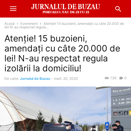
Acasă
Eveniment
Atenție! 15 buzoieni, amendați cu câte 20.000 de
lei! N-au respectat regula...
Atenție! 15 buzoieni,
amendați cu câte 20.000 de
lei! N-au respectat regula
izolării la domiciliu!
136
0
De catre
Jurnalul de Buzau
-
mart. 20, 2020