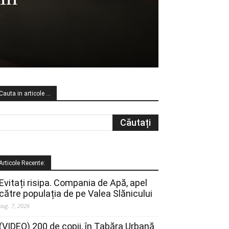
Cauta in articole …
Articole Recente:
Evitați risipa. Compania de Apă, apel
către populația de pe Valea Slănicului
aug. 7, 2026
(VIDEO) 200 de copii, în Tabăra Urbană