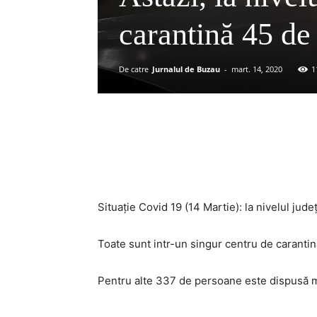
carantină 45 de
De catre
Jurnalul de Buzau
-
mart. 14, 2020
1
Acțiune
Situație Covid 19 (14 Martie): la nivelul jud
Toate sunt intr-un singur centru de carantin
Pentru alte 337 de persoane este dispusă măs