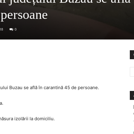
 persoane
18
0
ețului Buzau se află în carantină 45 de persoane.
a.
ura izolării la domiciliu.