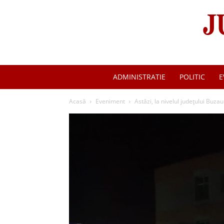
ADMINISTRATIE
POLITIC
E
Acasă
Eveniment
Astăzi, la nivelul județului Buza