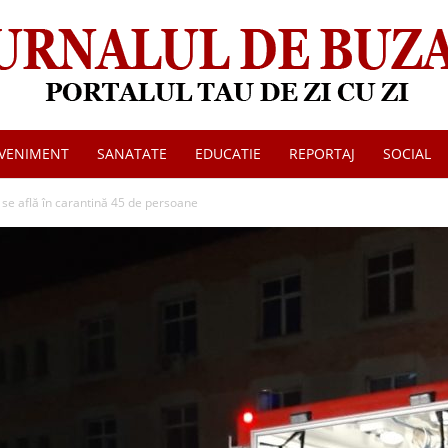
VENIMENT
SANATATE
EDUCATIE
REPORTAJ
SOCIAL
Jurnalul
u se află în carantină 45 de persoane
de
Buzau