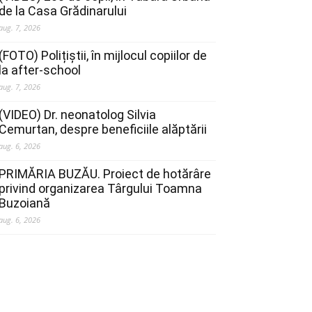
de la Casa Grădinarului
aug. 7, 2026
(FOTO) Polițiștii, în mijlocul copiilor de
la after-school
aug. 7, 2026
(VIDEO) Dr. neonatolog Silvia
Cemurtan, despre beneficiile alăptării
aug. 6, 2026
PRIMĂRIA BUZĂU. Proiect de hotărâre
privind organizarea Târgului Toamna
Buzoiană
aug. 6, 2026