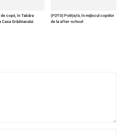
de copii, în Tabăra
(FOTO) Polițiștii, în mijlocul copiilor
a Casa Grădinarului
de la after-school