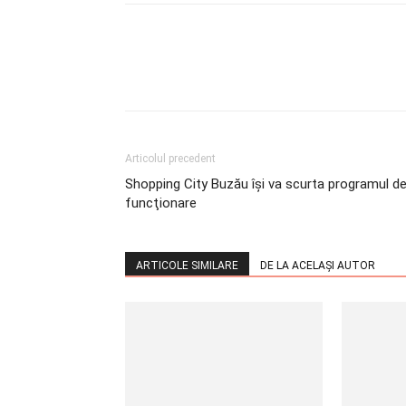
Articolul precedent
Shopping City Buzău îşi va scurta programul d
funcţionare
ARTICOLE SIMILARE
DE LA ACELAȘI AUTOR