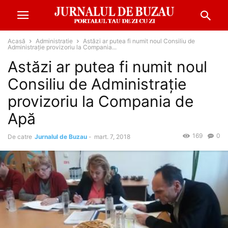
Acasă
Administratie
Astăzi ar putea fi numit noul Consiliu de
Administrație provizoriu la Compania...
Astăzi ar putea fi numit noul
Consiliu de Administrație
provizoriu la Compania de
Apă
169
0
De catre
Jurnalul de Buzau
-
mart. 7, 2018