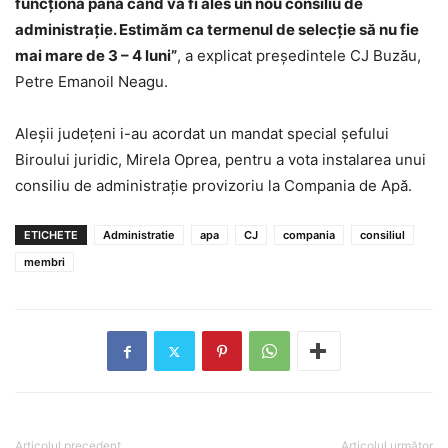
funcționa până când va fi ales un nou consiliu de
administrație. Estimăm ca termenul de selecție să nu fie
mai mare de 3 – 4 luni”
, a explicat președintele CJ Buzău,
Petre Emanoil Neagu.
Aleșii județeni i-au acordat un mandat special șefului
Biroului juridic, Mirela Oprea, pentru a vota instalarea unui
consiliu de administrație provizoriu la Compania de Apă.
ETICHETE
Administratie
apa
CJ
compania
consiliul
membri
Articolul precedent
Articolul următor