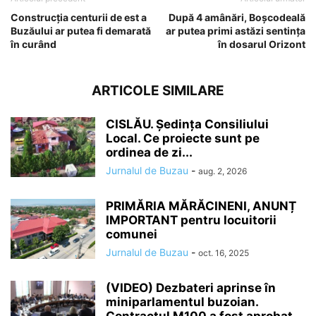
Construcţia centurii de est a
După 4 amânări, Boşcodeală
Buzăului ar putea fi demarată
ar putea primi astăzi sentinţa
în curând
în dosarul Orizont
ARTICOLE SIMILARE
CISLĂU. Ședința Consiliului
Local. Ce proiecte sunt pe
ordinea de zi...
Jurnalul de Buzau
-
aug. 2, 2026
PRIMĂRIA MĂRĂCINENI, ANUNȚ
IMPORTANT pentru locuitorii
comunei
Jurnalul de Buzau
-
oct. 16, 2025
(VIDEO) Dezbateri aprinse în
miniparlamentul buzoian.