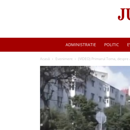
ADMINISTRATIE
POLITIC
E
Acasă
Eveniment
(VIDEO) Primarul Toma, despre as