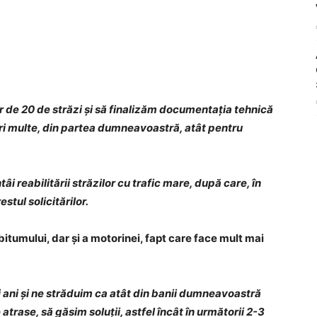
r de 20 de străzi și să finalizăm documentația tehnică
ări multe, din partea dumneavoastră, atât pentru
 reabilitării străzilor cu trafic mare, după care, în
stul solicitărilor.
itumului, dar și a motorinei, fapt care face mult mai
ii ani și ne străduim ca atât din banii dumneavoastră
e atrase, să găsim soluții, astfel încât în următorii 2-3