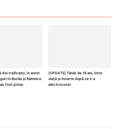
 doi traficanți, în arest.
(UPDATE) Tânăr de 18 ani, între
guri în Buzău și Râmnicu
viață și moarte după ce s-a
au fost prinși
electrocutat