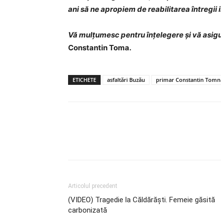
ani să ne apropiem de reabilitarea întregii i
Vă mulțumesc pentru înțelegere și vă asigu
Constantin Toma.
ETICHETE
asfaltări Buzău
primar Constantin Tomna
Articolul precedent
(VIDEO) Tragedie la Căldărăști. Femeie găsită
carbonizată