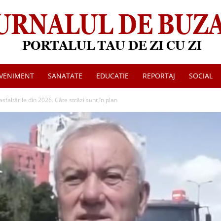
VENIMENT
SANATATE
EDUCATIE
REPORTAJ
SOCIAL
Jurnalul
faltările din 2026. Câte străzi sunt în plan
de
Buzau