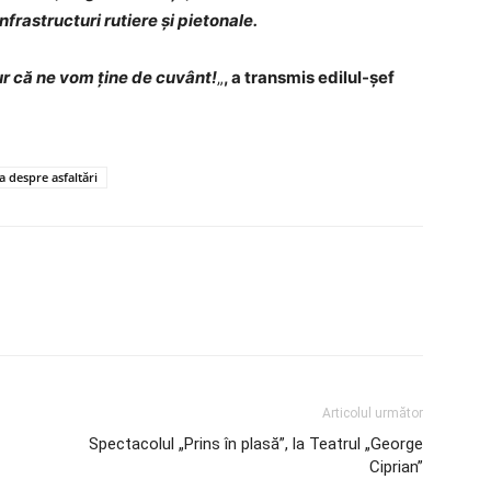
nfrastructuri rutiere și pietonale.
r că ne vom ține de cuvânt!
„
, a transmis edilul-șef
 despre asfaltări
Articolul următor
Spectacolul „Prins în plasă”, la Teatrul „George
Ciprian”