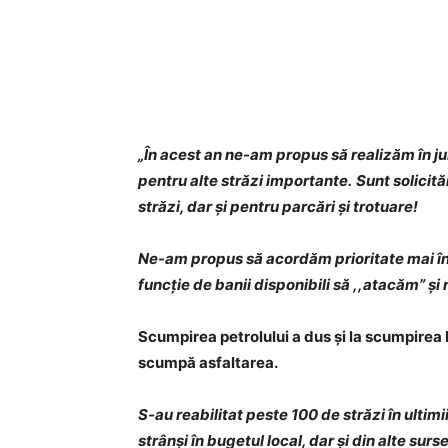
„În acest an ne-am propus să realizăm în ju
pentru alte străzi importante.
Sunt solicit
străzi, dar și pentru parcări și trotuare!
Ne-am propus să acordăm prioritate mai întâi
funcție de banii disponibili să ,,atacăm” și re
Scumpirea petrolului a dus și la scumpirea b
scumpă asfaltarea.
S-au reabilitat peste 100 de străzi în ultim
strânși în bugetul local, dar și din alte surs