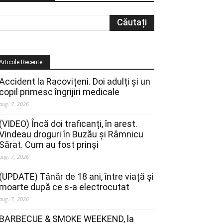
Articole Recente:
Accident la Racovițeni. Doi adulți și un
copil primesc îngrijiri medicale
aug. 7, 2026
(VIDEO) Încă doi traficanți, în arest.
Vindeau droguri în Buzău și Râmnicu
Sărat. Cum au fost prinși
aug. 7, 2026
(UPDATE) Tânăr de 18 ani, între viață și
moarte după ce s-a electrocutat
aug. 7, 2026
BARBECUE & SMOKE WEEKEND, la