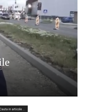
ile
Cauta in articole …