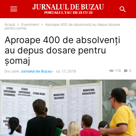
Acasă
Eveniment
Aproape 400 de absolvenți au depus dosare
pentru șomaj
Aproape 400 de absolvenți
au depus dosare pentru
șomaj
118
0
De catre
Jurnalul de Buzau
-
iul. 17, 2019