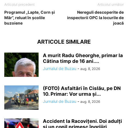
Articolul precedent
Articolul următor
Programul „Lapte, Corn și
Nereguli descoperite de
Măr”, reluat în școlile
inspectorii OPC la locurile de
buzoiene
joacă
ARTICOLE SIMILARE
A murit Radu Gheorghe, primar la
Cătina timp de 16 ani....
Jurnalul de Buzau
-
aug. 8, 2026
(FOTO) Asfaltări în Cislău, pe DN
10. Primar: Vor urma și...
Jurnalul de Buzau
-
aug. 8, 2026
Accident la Racovițeni. Doi adulți
și un copil primesc îngrijiri