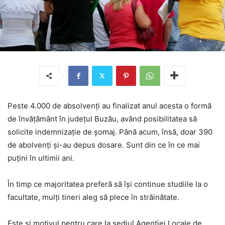
Peste 4.000 de absolvenţi au finalizat anul acesta o formă
de învăţământ în judeţul Buzău, având posibilitatea să
solicite indemnizaţie de şomaj. Până acum, însă, doar 390
de abolvenţi şi-au depus dosare. Sunt din ce în ce mai
puţini în ultimii ani.
În timp ce majoritatea preferă să îşi continue studiile la o
facultate, mulţi tineri aleg să plece în străinătate.
Este şi motivul pentru care la sediul Agenţiei Locale de