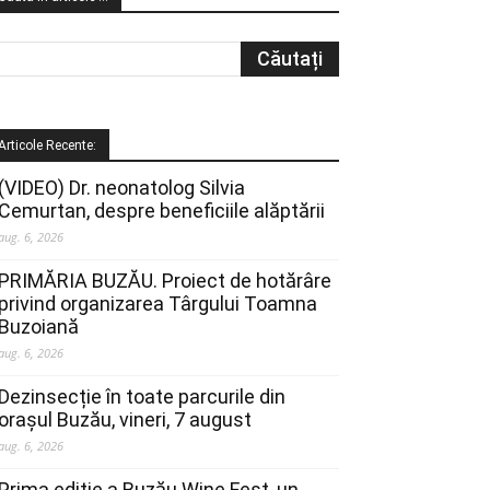
Articole Recente:
(VIDEO) Dr. neonatolog Silvia
Cemurtan, despre beneficiile alăptării
aug. 6, 2026
PRIMĂRIA BUZĂU. Proiect de hotărâre
privind organizarea Târgului Toamna
Buzoiană
aug. 6, 2026
Dezinsecție în toate parcurile din
orașul Buzău, vineri, 7 august
aug. 6, 2026
Prima ediție a Buzău Wine Fest, un