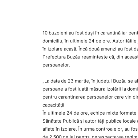
Acțiune
10 buzoieni au fost duși în carantină iar pen
domiciliu, în ultimele 24 de ore. Autoritătile
în izolare acasă. Încă două amenzi au fost 
Prefectura Buzău reamintește că, din această 
persoanelor.
„La data de 23 martie, în județul Buzău se a
persoane a fost luată măsura izolării la domi
pentru carantinarea persoanelor care vin din
capacității.
În ultimele 24 de ore, echipe mixte formate d
Sănătate Publică și autorități publice locale 
aflate în izolare. În urma controalelor, au fo
de 2.500 de lei pentru nerespectarea regimul