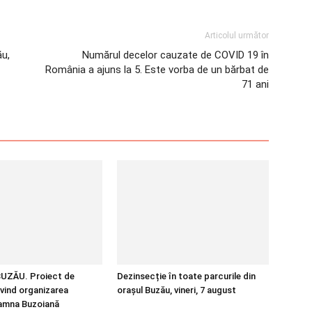
Articolul următor
ău,
Numărul decelor cauzate de COVID 19 în
România a ajuns la 5. Este vorba de un bărbat de
71 ani
UZĂU. Proiect de
Dezinsecție în toate parcurile din
ivind organizarea
orașul Buzău, vineri, 7 august
oamna Buzoiană