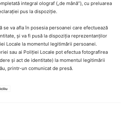
mpletată integral olograf („de mână”), cu preluarea
larației pus la dispoziție.
 se va afla în posesia persoanei care efectuează
tate, și va fi pusă la dispoziția reprezentanților
iei Locale la momentul legitimării persoanei.
iei sau ai Poliției Locale pot efectua fotografirea
re și act de identitate) la momentul legitimării
uzău, printr-un comunicat de presă.
ciliu