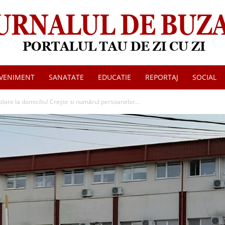
VENIMENT
SANATATE
EDUCATIE
REPORTAJ
SOCIAL
Jurnalul
olare la domiciliu! Crește si numărul persoanelor...
de
Buzau