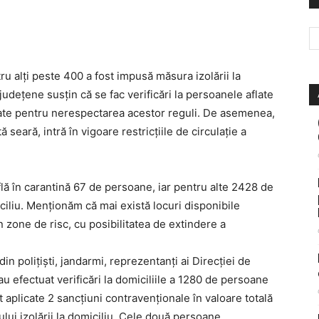
tru alți peste 400 a fost impusă măsura izolării la
 județene susțin că se fac verificări la persoanele aflate
date pentru nerespectarea acestor reguli. De asemenea,
seară, intră în vigoare restricțiile de circulație a
flă în carantină 67 de persoane, iar pentru alte 2428 de
ciliu. Menționăm că mai există locuri disponibile
 zone de risc, cu posibilitatea de extindere a
in polițiști, jandarmi, reprezentanți ai Direcției de
au efectuat verificări la domiciliile a 1280 de persoane
st aplicate 2 sancțiuni contravenționale în valoare totală
ui izolării la domiciliu. Cele două persoane