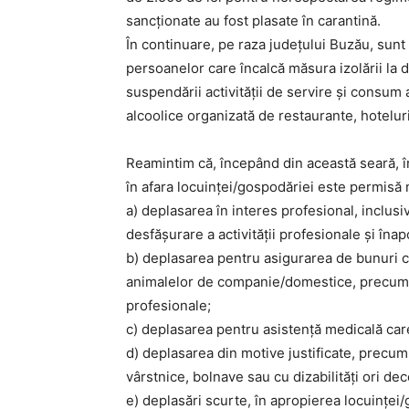
sancționate au fost plasate în carantină.
În continuare, pe raza județului Buzău, sunt 
persoanelor care încalcă măsura izolării la d
suspendării activității de servire și consum 
alcoolice organizată de restaurante, hoteluri,
Reamintim că, începând din această seară, în
în afara locuinței/gospodăriei este permisă
a) deplasarea în interes profesional, inclusi
desfășurare a activității profesionale și înap
b) deplasarea pentru asigurarea de bunuri c
animalelor de companie/domestice, precum și
profesionale;
c) deplasarea pentru asistență medicală care 
d) deplasarea din motive justificate, precum 
vârstnice, bolnave sau cu dizabilități ori de
e) deplasări scurte, în apropierea locuinței/g