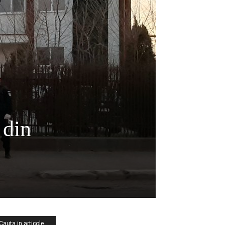
 din
Cauta in articole …