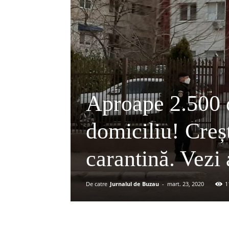
Aproape 2.500 d
domiciliu! Creș
carantină. Vezi 
De catre
Jurnalul de Buzau
-
mart. 23, 2020
1