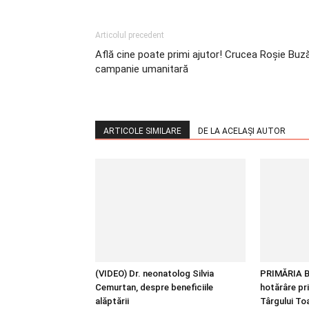
Articolul precedent
Află cine poate primi ajutor! Crucea Roșie Buz
campanie umanitară
ARTICOLE SIMILARE
DE LA ACELAȘI AUTOR
(VIDEO) Dr. neonatolog Silvia
PRIMĂRIA B
Cemurtan, despre beneficiile
hotărâre pr
alăptării
Târgului T