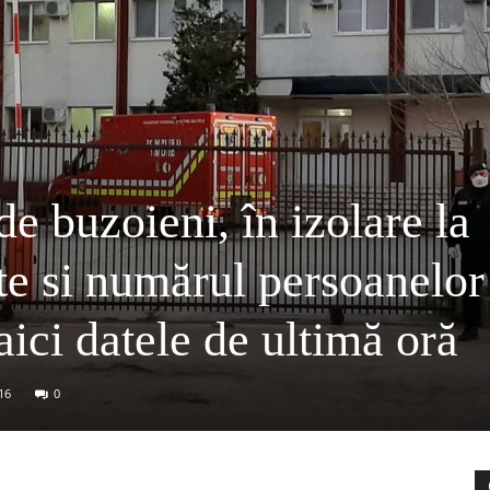
e buzoieni, în izolare la
te si numărul persoanelor
aici datele de ultimă oră
16
0