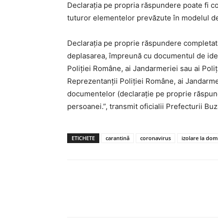
Declarația pe propria răspundere poate fi co
tuturor elementelor prevăzute în modelul dec
Declarația pe proprie răspundere completată
deplasarea, împreună cu documentul de identi
Poliției Române, ai Jandarmeriei sau ai Poliț
Reprezentanții Poliției Române, ai Jandarmer
documentelor (declarație pe proprie răspunde
persoanei.”, transmit oficialii Prefecturii B
ETICHETE
carantină
coronavirus
izolare la domi