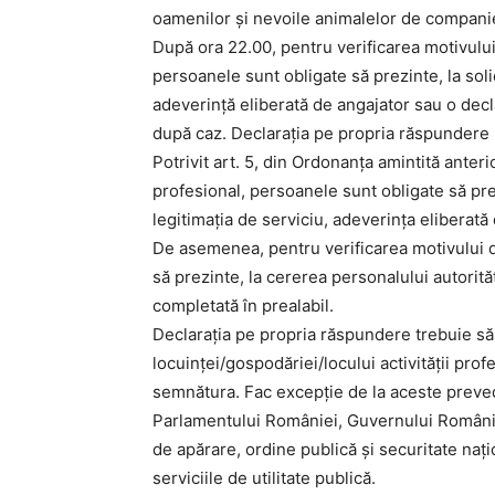
oamenilor și nevoile animalelor de compan
După ora 22.00, pentru verificarea motivului
persoanele sunt obligate să prezinte, la solici
adeverință eliberată de angajator sau o decl
după caz. Declarația pe propria răspundere p
Potrivit art. 5, din Ordonanța amintită anteri
profesional, persoanele sunt obligate să prez
legitimația de serviciu, adeverința eliberat
De asemenea, pentru verificarea motivului d
să prezinte, la cererea personalului autorită
completată în prealabil.
Declarația pe propria răspundere trebuie să
locuinței/gospodăriei/locului activității prof
semnătura. Fac excepție de la aceste preved
Parlamentului României, Guvernului României,
de apărare, ordine publică și securitate nați
serviciile de utilitate publică.