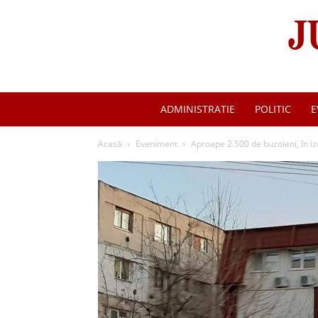
ADMINISTRATIE
POLITIC
E
Acasă
Eveniment
Aproape 2.500 de buzoieni, în iz