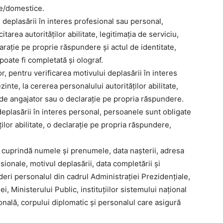
ie/domestice.
 deplasării în interes profesional sau personal,
tarea autorităților abilitate, legitimația de serviciu,
arație pe proprie răspundere și actul de identitate,
oate fi completată și olograf.
or, pentru verificarea motivului deplasării în interes
inte, la cererea personalului autorităților abilitate,
ă de angajator sau o declarație pe propria răspundere.
eplasării în interes personal, persoanele sunt obligate
ților abilitate, o declarație pe propria răspundere,
 cuprindă numele și prenumele, data nașterii, adresa
esionale, motivul deplasării, data completării și
eri personalul din cadrul Administrației Prezidențiale,
 Ministerului Public, instituțiilor sistemului național
onală, corpului diplomatic și personalul care asigură