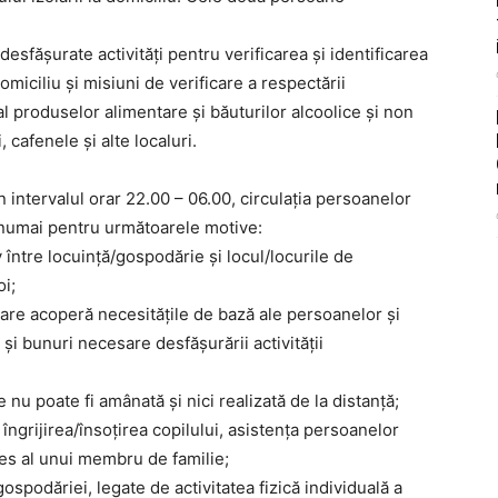
desfășurate activități pentru verificarea și identificarea
omiciliu și misiuni de verificare a respectării
al produselor alimentare și băuturilor alcoolice și non
 cafenele și alte localuri.
 intervalul orar 22.00 – 06.00, circulația persoanelor
 numai pentru următoarele motive:
v între locuință/gospodărie și locul/locurile de
oi;
are acoperă necesitățile de bază ale persoanelor și
 bunuri necesare desfășurării activității
nu poate fi amânată și nici realizată de la distanță;
îngrijirea/însoțirea copilului, asistența persoanelor
ces al unui membru de familie;
ospodăriei, legate de activitatea fizică individuală a