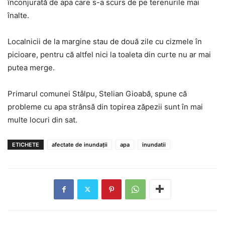
înconjurată de apa care s-a scurs de pe terenurile mai
înalte.
Localnicii de la margine stau de două zile cu cizmele în
picioare, pentru că altfel nici la toaleta din curte nu ar mai
putea merge.
Primarul comunei Stâlpu, Stelian Gioabă, spune că
probleme cu apa strânsă din topirea zăpezii sunt în mai
multe locuri din sat.
ETICHETE
afectate de inundații
apa
inundatii