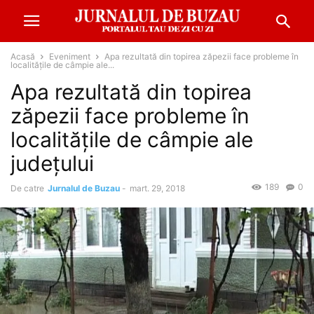
Acasă
Eveniment
Apa rezultată din topirea zăpezii face probleme în
localităţile de câmpie ale...
Apa rezultată din topirea
zăpezii face probleme în
localităţile de câmpie ale
judeţului
189
0
De catre
Jurnalul de Buzau
-
mart. 29, 2018