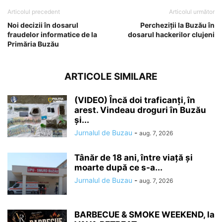
Articolul precedent
Articolul următor
Noi decizii în dosarul
Percheziţii la Buzău în
fraudelor informatice de la
dosarul hackerilor clujeni
Primăria Buzău
ARTICOLE SIMILARE
(VIDEO) Încă doi traficanți, în
arest. Vindeau droguri în Buzău
și...
Jurnalul de Buzau
-
aug. 7, 2026
Tânăr de 18 ani, între viață și
moarte după ce s-a...
Jurnalul de Buzau
-
aug. 7, 2026
BARBECUE & SMOKE WEEKEND, la