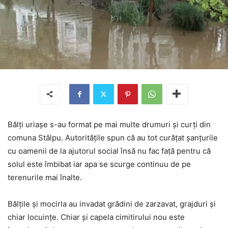
Bălţi uriaşe s-au format pe mai multe drumuri şi curţi din
comuna Stâlpu. Autorităţile spun că au tot curăţat şanţurile
cu oamenii de la ajutorul social însă nu fac faţă pentru că
solul este îmbibat iar apa se scurge continuu de pe
terenurile mai înalte.
Bălţile şi mocirla au invadat grădini de zarzavat, grajduri şi
chiar locuinţe. Chiar şi capela cimitirului nou este