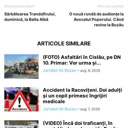
Articolul precedent
Articolul următor
Sărbătoarea Trandafirului,
O nouă rundă de audiențe la
duminică, la Balta Albă
Avocatul Poporului. Când
revine la Buzău
ARTICOLE SIMILARE
(FOTO) Asfaltări în Cislău, pe DN
10. Primar: Vor urma și...
Jurnalul de Buzau
-
aug. 8, 2026
Accident la Racovițeni. Doi adulți
și un copil primesc îngrijiri
medicale
Jurnalul de Buzau
-
aug. 7, 2026
(VIDEO) Încă doi traficanți, în