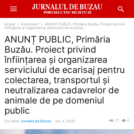
Acasă
Eveniment
ANUNȚ PUBLIC, Primăria Buzău. Proiect privind
înființarea și organizarea serviciului de ecarisaj...
ANUNȚ PUBLIC, Primăria
Buzău. Proiect privind
înființarea și organizarea
serviciului de ecarisaj pentru
colectarea, transportul și
neutralizarea cadavrelor de
animale de pe domeniul
public
77
0
De catre
Jurnalul de Buzau
-
iun. 4, 2025