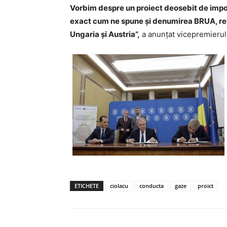
Vorbim despre un proiect deosebit de impo
exact cum ne spune şi denumirea BRUA, rep
Ungaria şi Austria”,
a anunțat vicepremierul
ETICHETE
ciolacu
conducta
gaze
proict