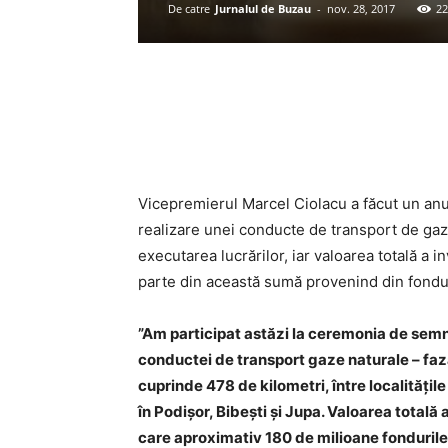
De catre
Jurnalul de Buzau
-
nov. 28, 2017
22
Acțiune
Vicepremierul Marcel Ciolacu a făcut un anu
realizare unei conducte de transport de gaz
executarea lucrărilor, iar valoarea totală a i
parte din această sumă provenind din fondu
”Am participat astăzi la ceremonia de semn
conductei de transport gaze naturale – faz
cuprinde 478 de kilometri, între localităţile
în Podişor, Bibeşti şi Jupa. Valoarea totală 
care aproximativ 180 de milioane fonduril