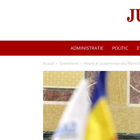
ADMINISTRATIE
POLITIC
E
Acasă
Eveniment
Anunț al vicepremierului Marcel 