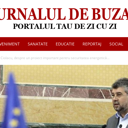
VENIMENT
SANATATE
EDUCATIE
REPORTAJ
SOCIAL
Jurnalul
Ciolacu, despre un proiect important pentru securitatea energetică...
de
Buzau