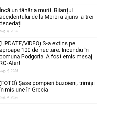
Încă un tânăr a murit. Bilanțul
accidentului de la Merei a ajuns la trei
decedați
aug. 4, 2026
(UPDATE/VIDEO) S-a extins pe
aproape 100 de hectare. Incendiu în
comuna Podgoria. A fost emis mesaj
RO-Alert
aug. 4, 2026
(FOTO) Șase pompieri buzoieni, trimiși
în misiune în Grecia
aug. 4, 2026