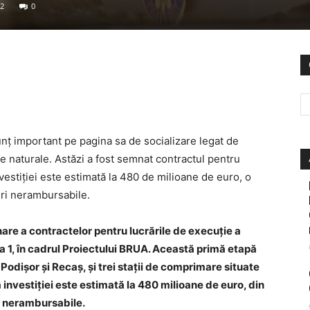
2
0
nț important pe pagina sa de socializare legat de
e naturale. Astăzi a fost semnat contractul pentru
nvestiției este estimată la 480 de milioane de euro, o
ri nerambursabile.
are a contractelor pentru lucrările de execuție a
a 1, în cadrul Proiectului BRUA. Această primă etapă
 Podişor şi Recaş, şi trei staţii de comprimare situate
a investiţiei este estimată la 480 milioane de euro, din
e nerambursabile.