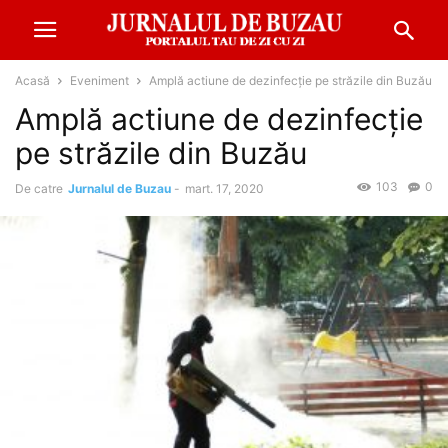
Acasă
Eveniment
Amplă actiune de dezinfecție pe străzile din Buzău
Amplă actiune de dezinfecție
pe străzile din Buzău
103
0
De catre
Jurnalul de Buzau
-
mart. 17, 2020