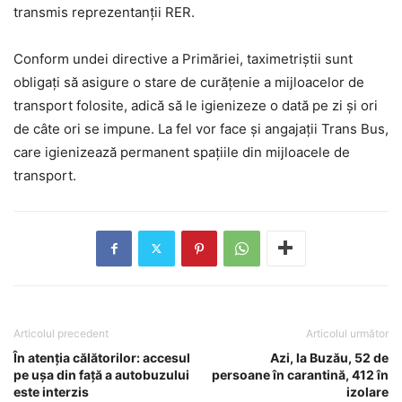
transmis reprezentanții RER.
Conform undei directive a Primăriei, taximetriștii sunt
obligați să asigure o stare de curățenie a mijloacelor de
transport folosite, adică să le igienizeze o dată pe zi și ori
de câte ori se impune. La fel vor face și angajații Trans Bus,
care igienizează permanent spațiile din mijloacele de
transport.
Articolul precedent
Articolul următor
În atenția călătorilor: accesul
Azi, la Buzău, 52 de
pe uşa din faţă a autobuzului
persoane în carantină, 412 în
este interzis
izolare