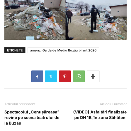
ETICHETE
amenzi Garda de Mediu Buzău bilanț 2026
Articolul precedent
Articolul următor
Spectacolul „Cenușăreasa”
(VIDEO) Asfaltări finalizate
revine pe scena teatrului de
pe DN 1B, în zona Săhăteni
la Buzău