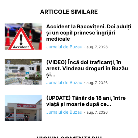
ARTICOLE SIMILARE
Accident la Racovițeni. Doi adulți
și un copil primesc îngrijiri
medicale
Jurnalul de Buzau
-
aug. 7, 2026
(VIDEO) Încă doi traficanți, în
arest. Vindeau droguri în Buzău
și...
Jurnalul de Buzau
-
aug. 7, 2026
(UPDATE) Tânăr de 18 ani, între
viață și moarte după ce...
Jurnalul de Buzau
-
aug. 7, 2026