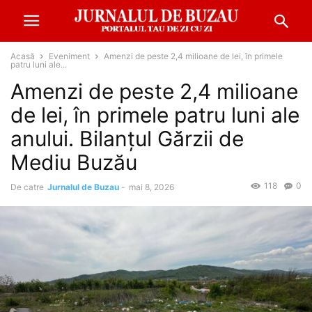
Acasă
Eveniment
Amenzi de peste 2,4 milioane de lei, în primele
patru luni ale...
Amenzi de peste 2,4 milioane
de lei, în primele patru luni ale
anului. Bilanțul Gărzii de
Mediu Buzău
118
0
De catre
Jurnalul de Buzau
-
mai 8, 2026