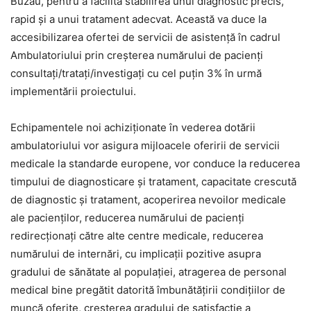
Buzău, pentru a facilita stabilirea unui diagnostic precis,
rapid și a unui tratament adecvat. Această va duce la
accesibilizarea ofertei de servicii de asistență în cadrul
Ambulatoriului prin creșterea numărului de pacienți
consultați/tratați/investigați cu cel puțin 3% în urmă
implementării proiectului.
Echipamentele noi achiziționate în vederea dotării
ambulatoriului vor asigura mijloacele oferirii de servicii
medicale la standarde europene, vor conduce la reducerea
timpului de diagnosticare și tratament, capacitate crescută
de diagnostic și tratament, acoperirea nevoilor medicale
ale pacienților, reducerea numărului de pacienți
redirecționați către alte centre medicale, reducerea
numărului de internări, cu implicații pozitive asupra
gradului de sănătate al populației, atragerea de personal
medical bine pregătit datorită îmbunătățirii condițiilor de
muncă oferite, creșterea gradului de satisfacție a