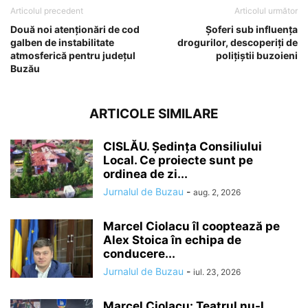
Articolul precedent
Articolul următor
Două noi atenționări de cod
Șoferi sub influența
galben de instabilitate
drogurilor, descoperiți de
atmosferică pentru județul
polițiștii buzoieni
Buzău
ARTICOLE SIMILARE
CISLĂU. Ședința Consiliului
Local. Ce proiecte sunt pe
ordinea de zi...
Jurnalul de Buzau
-
aug. 2, 2026
Marcel Ciolacu îl cooptează pe
Alex Stoica în echipa de
conducere...
Jurnalul de Buzau
-
iul. 23, 2026
Marcel Ciolacu: Teatrul nu-l