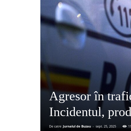
Agresor în trafic
Incidentul, pro
De catre
Jurnalul de Buzau
-
sept. 25, 2025
1