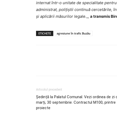
internat într-o unitate de specialitate pentr
administrat, polițiștii continuă cercetările, î
și aplicării măsurilor legale.
„,
a transmis Bir
ETICHETE
agresiune în trafic Buzău
Articolul precedent
Ședință la Palatul Comunal. Vezi ordinea de zi 
marți, 30 septembrie. Contractul M100, printre
proiecte