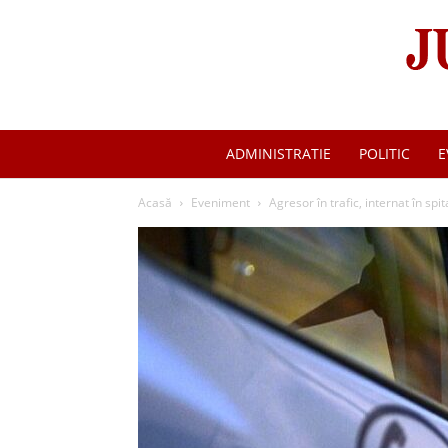
ADMINISTRATIE
POLITIC
E
Acasă
Eveniment
Agresor în trafic, internat în spi