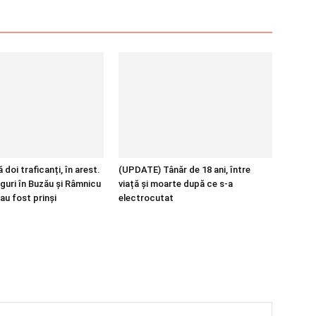
 doi traficanți, în arest.
(UPDATE) Tânăr de 18 ani, între
guri în Buzău și Râmnicu
viață și moarte după ce s-a
au fost prinși
electrocutat