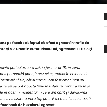
ma pe facebook faptul că a fost agresat în trafic de
te și s-a urcat în autoturismul lui, agresându-l fizic și
vid periculos care azi, în jurul orei 18, în zona
a mea personală (menționez că așteptăm în coloana de
iolent atât fizic, cât și verbal. Am fost amenințat cu
ră ca eu să pot riposta fiind la volan cu centura pusă și
de el doar în momentul în care am oprit și dându-mă
ca o avertizare pentru toți șoferii care nu își blochează
e facebook de buzoianul agresat.