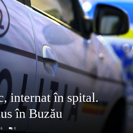
, internat în spital.
dus în Buzău
16
0