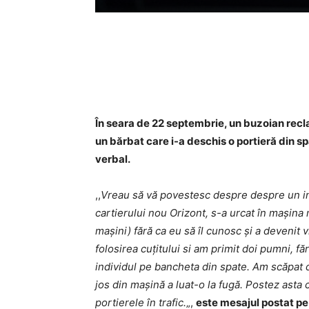
Acțiune
În seara de 22 septembrie, un buzoian recla
un bărbat care i-a deschis o portieră din spa
verbal.
,,
Vreau să vă povestesc despre despre un indi
cartierului nou Orizont, s-a urcat în mașin
mașini) fără ca eu să îl cunosc și a devenit v
folosirea cuțitului si am primit doi pumni, fă
individul pe bancheta din spate. Am scăpat 
jos din mașină a luat-o la fugă. Postez asta 
portierele în trafic.
„,
este mesajul postat p