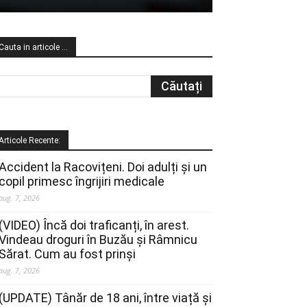
Cauta in articole …
Articole Recente:
Accident la Racovițeni. Doi adulți și un
copil primesc îngrijiri medicale
aug. 7, 2026
(VIDEO) Încă doi traficanți, în arest.
Vindeau droguri în Buzău și Râmnicu
Sărat. Cum au fost prinși
aug. 7, 2026
(UPDATE) Tânăr de 18 ani, între viață și