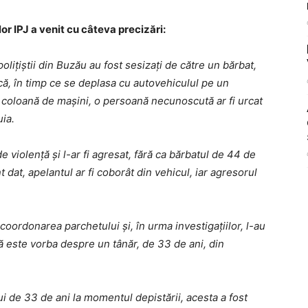
lor IPJ a venit cu câteva precizări:
lițiștii din Buzău au fost sesizați de către un bărbat,
 că, în timp ce se deplasa cu autovehiculul pe un
 coloană de mașini, o persoană necunoscută ar fi urcat
uia.
e violență și l-ar fi agresat, fără ca bărbatul de 44 de
t dat, apelantul ar fi coborât din vehicul, iar agresorul
 coordonarea parchetului și, în urma investigațiilor, l-au
 că este vorba despre un tânăr, de 33 de ani, din
i de 33 de ani la momentul depistării, acesta a fost