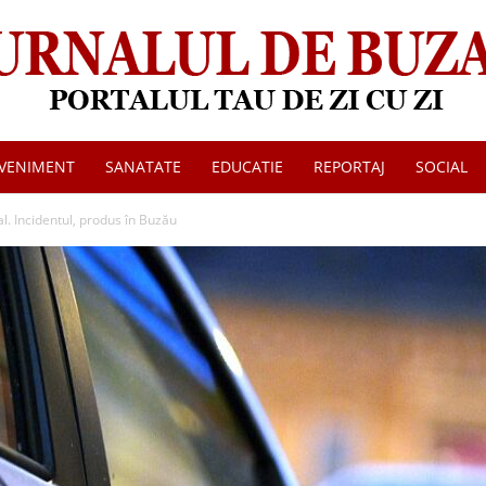
VENIMENT
SANATATE
EDUCATIE
REPORTAJ
SOCIAL
Jurnalul
tal. Incidentul, produs în Buzău
de
Buzau