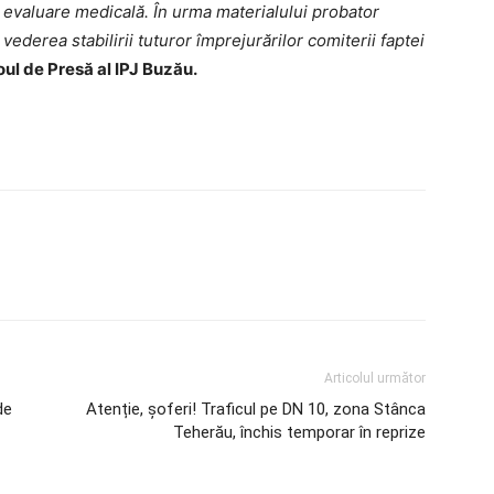
u evaluare medicală.
În urma materialului probator
n vederea stabilirii tuturor împrejurărilor comiterii faptei
oul de Presă al IPJ Buzău.
Articolul următor
de
Atenție, șoferi! Traficul pe DN 10, zona Stânca
Teherău, închis temporar în reprize