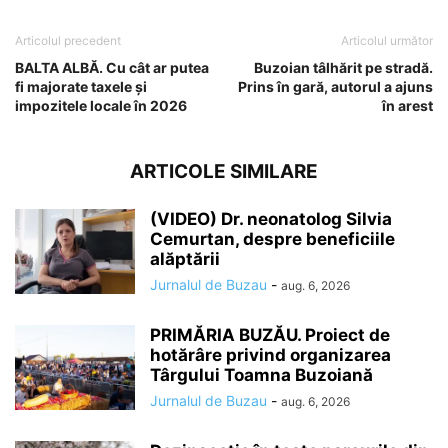
Articolul precedent
Articolul următor
BALTA ALBĂ. Cu cât ar putea
Buzoian tâlhărit pe stradă.
fi majorate taxele și
Prins în gară, autorul a ajuns
impozitele locale în 2026
în arest
ARTICOLE SIMILARE
(VIDEO) Dr. neonatolog Silvia
Cemurtan, despre beneficiile
alăptării
Jurnalul de Buzau
-
aug. 6, 2026
PRIMĂRIA BUZĂU. Proiect de
hotărâre privind organizarea
Târgului Toamna Buzoiană
Jurnalul de Buzau
-
aug. 6, 2026