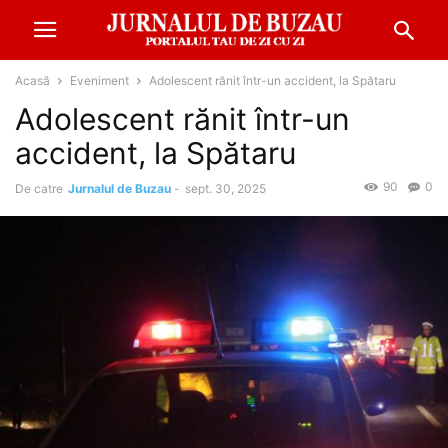
Acasă
Eveniment
Adolescent rănit într-un accident, la Spătaru
Adolescent rănit într-un
accident, la Spătaru
90
0
De catre
Jurnalul de Buzau
-
sept. 30, 2025