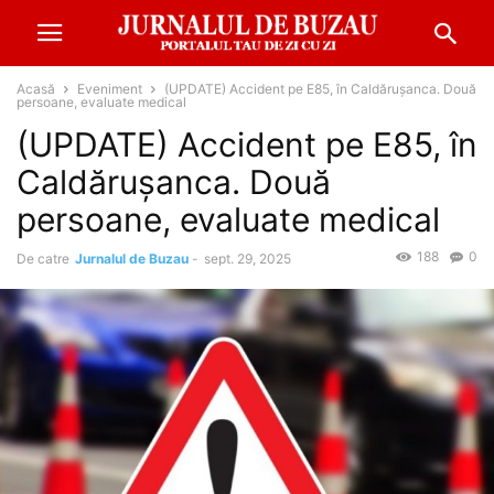
Acasă
Eveniment
(UPDATE) Accident pe E85, în Caldărușanca. Două
persoane, evaluate medical
(UPDATE) Accident pe E85, în
Caldărușanca. Două
persoane, evaluate medical
188
0
De catre
Jurnalul de Buzau
-
sept. 29, 2025