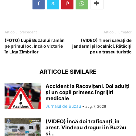
Articolul precedent
Articolul următor
(FOTO) Lupii Buzăului rămân
(VIDEO) Tineri salvați de
pe primul loc. Încă o victorie
jandarmi și localnici. Rătăciți
în Liga Zimbrilor
pe un traseu turistic
ARTICOLE SIMILARE
Accident la Racovițeni. Doi adulți
și un copil primesc îngrijiri
medicale
Jurnalul de Buzau
-
aug. 7, 2026
(VIDEO) Încă doi traficanți, în
arest. Vindeau droguri în Buzău
și...