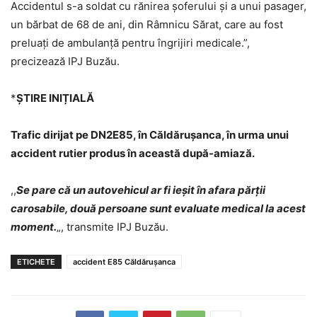
Accidentul s-a soldat cu rănirea șoferului și a unui pasager,
un bărbat de 68 de ani, din Râmnicu Sărat, care au fost
preluați de ambulanță pentru îngrijiri medicale.”,
precizează IPJ Buzău.
*
ȘTIRE INIȚIALĂ
Trafic dirijat pe DN2E85, în Căldărușanca, în urma unui
accident rutier produs în această după-amiază.
,,
Se pare că un autovehicul ar fi ieșit în afara părții
carosabile, două persoane sunt evaluate medical la acest
moment.
„, transmite IPJ Buzău.
ETICHETE
accident E85 Căldărușanca