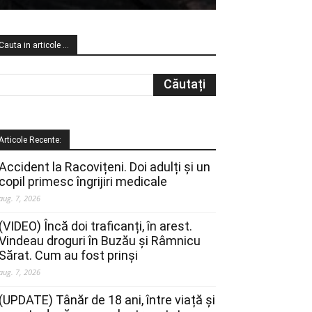
Cauta in articole …
Articole Recente:
Accident la Racovițeni. Doi adulți și un
copil primesc îngrijiri medicale
aug. 7, 2026
(VIDEO) Încă doi traficanți, în arest.
Vindeau droguri în Buzău și Râmnicu
Sărat. Cum au fost prinși
aug. 7, 2026
(UPDATE) Tânăr de 18 ani, între viață și