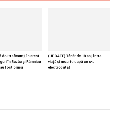
 doi traficanți, în arest.
(UPDATE) Tânăr de 18 ani, între
guri în Buzău și Râmnicu
viață și moarte după ce s-a
au fost prinși
electrocutat