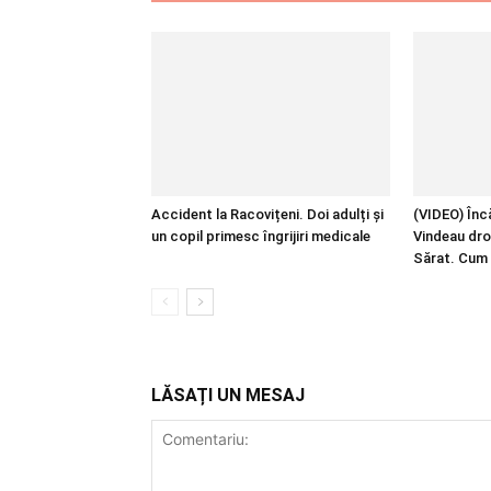
Accident la Racovițeni. Doi adulți și
(VIDEO) Încă
un copil primesc îngrijiri medicale
Vindeau dro
Sărat. Cum 
LĂSAȚI UN MESAJ