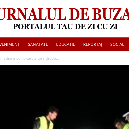
VENIMENT
SANATATE
EDUCATIE
REPORTAJ
SOCIAL
Jurnalul
asina a lovit o caruta care circula...
de
Buzau