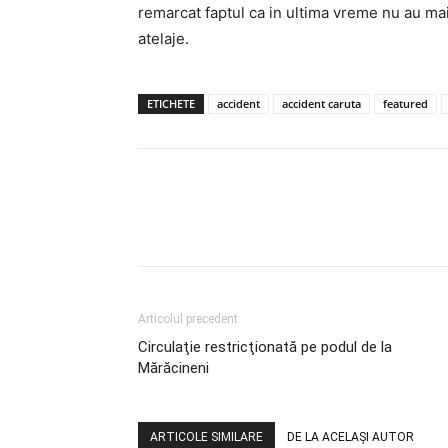
remarcat faptul ca in ultima vreme nu au mai 
atelaje.
ETICHETE
accident
accident caruta
featured
Articolul precedent
Circulaţie restricţionată pe podul de la
Mărăcineni
ARTICOLE SIMILARE
DE LA ACELAȘI AUTOR