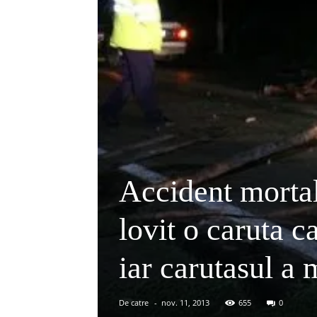
Accident morta
lovit o caruta 
iar carutasul a 
De catre
-
nov. 11, 2013
655
0