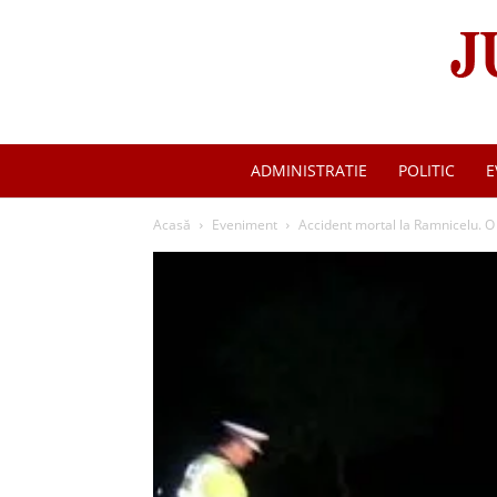
ADMINISTRATIE
POLITIC
E
Acasă
Eveniment
Accident mortal la Ramnicelu. O m