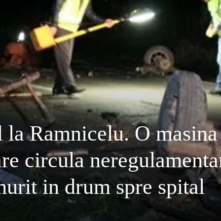
l la Ramnicelu. O masina
care circula neregulamenta
murit in drum spre spital