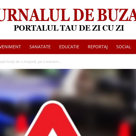
VENIMENT
SANATATE
EDUCATIE
REPORTAJ
SOCIAL
Jurnalul
ii loviți de o mașină, pe o trecere...
de
Buzau