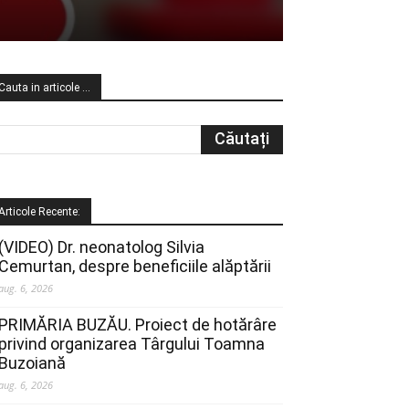
Cauta in articole …
Articole Recente:
(VIDEO) Dr. neonatolog Silvia
Cemurtan, despre beneficiile alăptării
aug. 6, 2026
PRIMĂRIA BUZĂU. Proiect de hotărâre
privind organizarea Târgului Toamna
Buzoiană
aug. 6, 2026