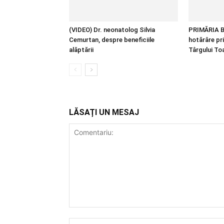
(VIDEO) Dr. neonatolog Silvia
PRIMĂRIA B
Cemurtan, despre beneficiile
hotărâre pr
alăptării
Târgului T
LĂSAȚI UN MESAJ