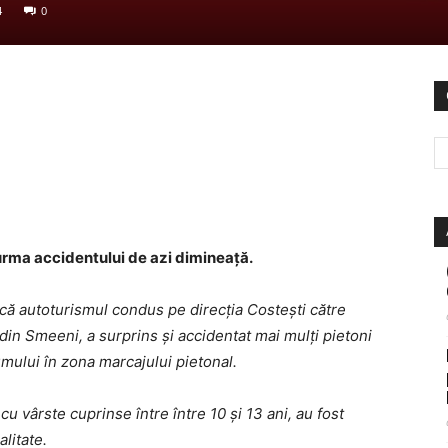
4
0
n urma accidentului de azi dimineață.
t că autoturismul condus pe direcția Costești către
din Smeeni, a surprins și accidentat mai mulți pietoni
umului în zona marcajului pietonal.
 cu vârste cuprinse între între 10 și 13 ani, au fost
alitate.