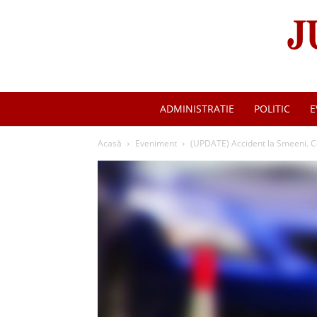
ADMINISTRATIE
POLITIC
E
Acasă
Eveniment
(UPDATE) Accident la Smeeni. Cop