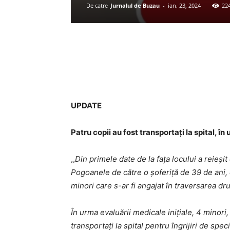
De catre
Jurnalul de Buzau
-
ian. 23, 2024
22
Acțiune
UPDATE
Patru copii au fost transportați la spital, î
,,
Din primele date de la fața locului a reieși
Pogoanele de către o șoferiță de 39 de ani, 
minori care s-ar fi angajat în traversarea dr
În urma evaluării medicale inițiale, 4 minori,
transportați la spital pentru îngrijiri de speci