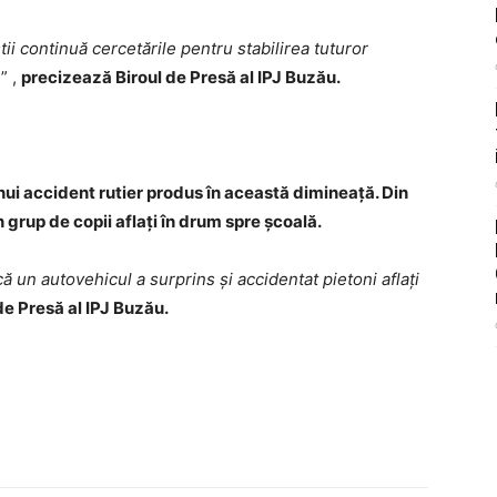
tii continuă cercetările pentru stabilirea tuturor
.
” ,
precizează Biroul de Presă al IPJ Buzău.
unui accident rutier produs în această dimineață. Din
n grup de copii aflați în drum spre școală.
că un autovehicul a surprins și accidentat pietoni aflați
de Presă al IPJ Buzău.