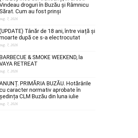
Vindeau droguri în Buzău și Râmnicu
Sărat. Cum au fost prinși
aug. 7, 2026
(UPDATE) Tânăr de 18 ani, între viață și
moarte după ce s-a electrocutat
aug. 7, 2026
BARBECUE & SMOKE WEEKEND, la
VAYA RETREAT
aug. 7, 2026
ANUNȚ. PRIMĂRIA BUZĂU. Hotărârile
cu caracter normativ aprobate în
ședința CLM Buzău din luna iulie
aug. 7, 2026