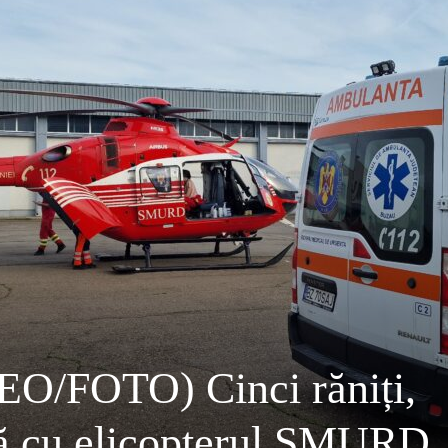
/FOTO) Cinci răniți,
ată cu elicopterul SMURD.