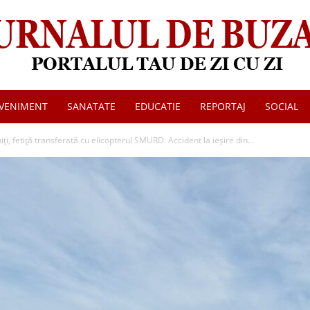
VENIMENT
SANATATE
EDUCATIE
REPORTAJ
SOCIAL
Jurnalul
, fetiță transferată cu elicopterul SMURD. Accident la ieșire din...
de
Buzau