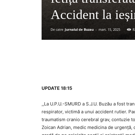
Accident la ieș
De catre
Jurnalul de Buzau
-
mart. 15, 2025
8
Acțiune
UPDATE
18:15
,,La U.P.U.-SMURD a S.J.U. Buzău a fost tran
respirator, victimă a unui accident rutier. Pa
traumatism cranio cerebral grav, contuzie t
Zoican Adrian, medic medicina de urgență, 