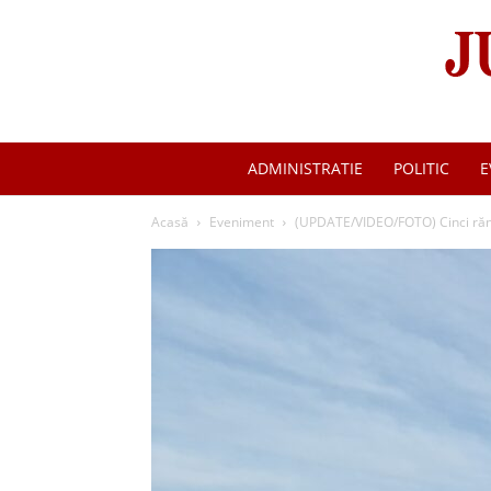
ADMINISTRATIE
POLITIC
E
Acasă
Eveniment
(UPDATE/VIDEO/FOTO) Cinci răniți