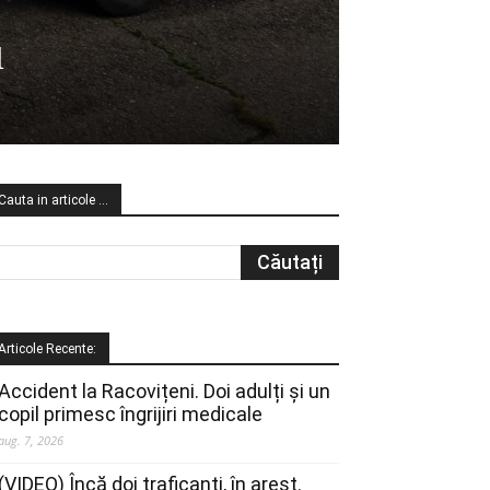
u
Cauta in articole …
Articole Recente:
Accident la Racovițeni. Doi adulți și un
copil primesc îngrijiri medicale
aug. 7, 2026
(VIDEO) Încă doi traficanți, în arest.