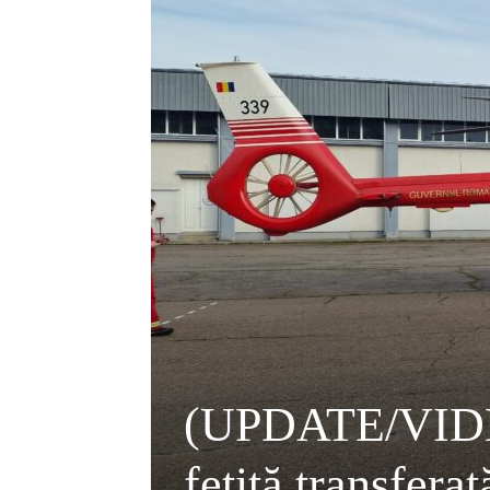
(UPDATE/VIDEO
fetiță transfer