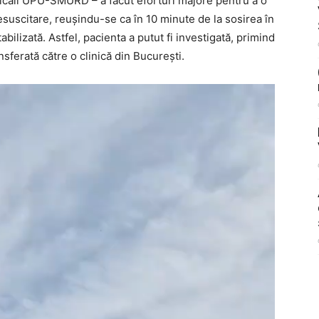
edicali UPU-SMURD – a făcut eforturi majore pentru a o
suscitare, reușindu-se ca în 10 minute de la sosirea în
tabilizată. Astfel, pacienta a putut fi investigată, primind
nsferată către o clinică din București.