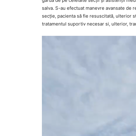
gardă de pe celelalte secții și asistenții m
salva. S-au efectuat manevre avansate de re
secție, pacienta să fie resuscitată, ulterior s
tratamentul suportiv necesar si, ulterior, tra