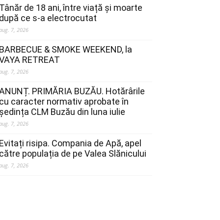
Tânăr de 18 ani, între viață și moarte
după ce s-a electrocutat
aug. 7, 2026
BARBECUE & SMOKE WEEKEND, la
VAYA RETREAT
aug. 7, 2026
ANUNȚ. PRIMĂRIA BUZĂU. Hotărârile
cu caracter normativ aprobate în
ședința CLM Buzău din luna iulie
aug. 7, 2026
Evitați risipa. Compania de Apă, apel
către populația de pe Valea Slănicului
aug. 7, 2026