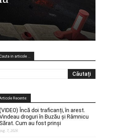
Cauta in articole …
Articole Recente:
(VIDEO) Încă doi traficanți, în arest.
Vindeau droguri în Buzău și Râmnicu
Sărat. Cum au fost prinși
aug. 7, 2026