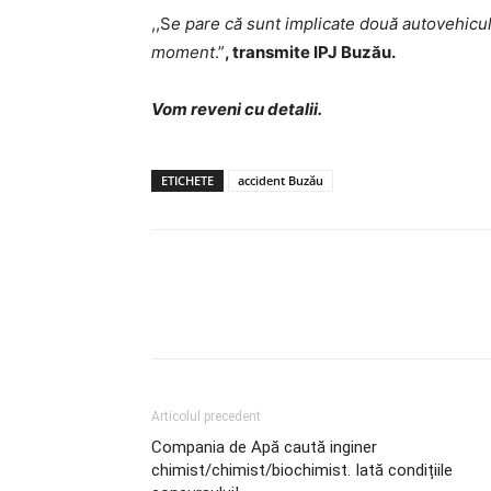
,,S
e pare că sunt implicate două autovehicu
moment
.”
, transmite IPJ Buzău.
Vom reveni cu detalii.
ETICHETE
accident Buzău
Articolul precedent
Compania de Apă caută inginer
chimist/chimist/biochimist. Iată condițiile