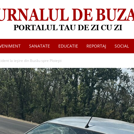
VENIMENT
SANATATE
EDUCATIE
REPORTAJ
SOCIAL
Jurnalul
dent la ieșire din Buzău spre Ploiești
de
Buzau