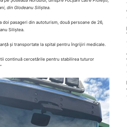
ula pe Șoseaua Nordului, dinspre Focșani către Ploiești,
ani, din Glodeanu Siliștea.
i a doi pasageri din autoturism, două persoane de 26,
nu Siliștea.
ță și transportate la spital pentru îngrijiri medicale.
tii continuă cercetările pentru stabilirea tuturor
”