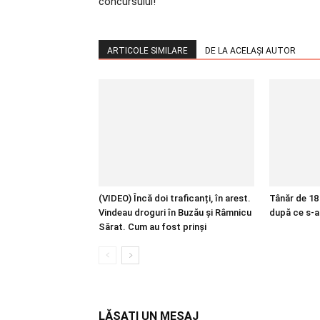
concursului!
ARTICOLE SIMILARE
DE LA ACELAȘI AUTOR
(VIDEO) Încă doi traficanți, în arest.
Tânăr de 18 
Vindeau droguri în Buzău și Râmnicu
după ce s-a
Sărat. Cum au fost prinși
LĂSAȚI UN MESAJ