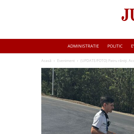
ADMINISTRATIE
POLITIC
E
Acasă
Eveniment
(UPDATE/FOTO) Patru răniți. Acci