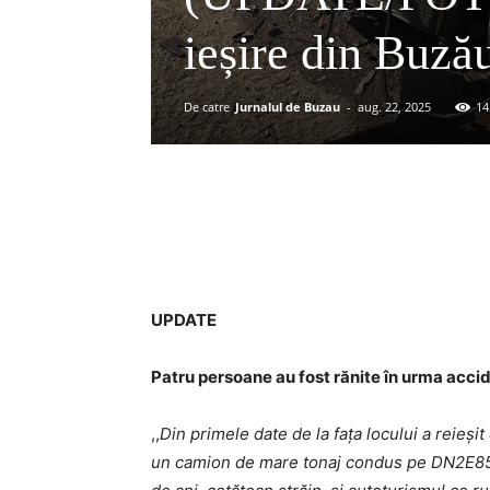
ieșire din Buzău
De catre
Jurnalul de Buzau
-
aug. 22, 2025
14
Acțiune
UPDATE
Patru persoane au fost rănite în urma accid
,,
Din primele date de la fața locului a reieși
un camion de mare tonaj condus pe DN2E85 d