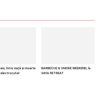
ani, între viață și moarte
BARBECUE & SMOKE WEEKEND, la
 electrocutat
VAYA RETREAT