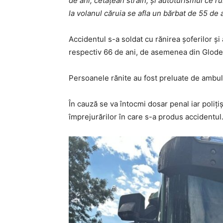
de ani, cetățean străin, și autoturismul ce r
la volanul căruia se afla un bărbat de 55 de 
Accidentul s-a soldat cu rănirea șoferilor ș
respectiv 66 de ani, de asemenea din Glodea
Persoanele rănite au fost preluate de ambulan
În cauză se va întocmi dosar penal iar polițiș
împrejurărilor în care s-a produs accidentul.