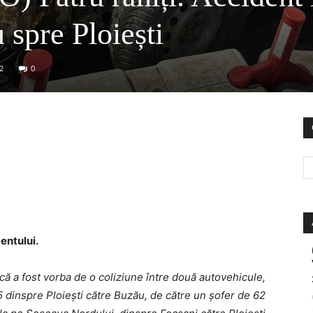
 spre Ploiești
2
0
entului.
t că a fost vorba de o coliziune între două autovehicule,
inspre Ploiești către Buzău, de către un șofer de 62