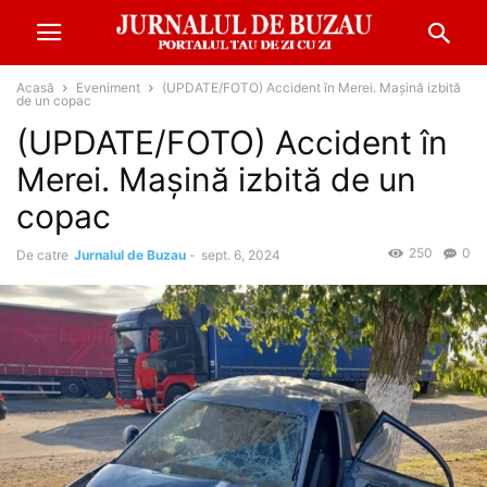
Acasă
Eveniment
(UPDATE/FOTO) Accident în Merei. Mașină izbită
de un copac
(UPDATE/FOTO) Accident în
Merei. Mașină izbită de un
copac
250
0
De catre
Jurnalul de Buzau
-
sept. 6, 2024