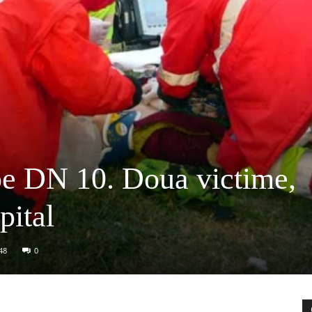
pe DN 10. Doua victime,
pital
48
0