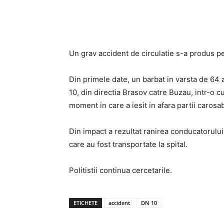
Acțiune
Un grav accident de circulatie s-a produs pe D
Din primele date, un barbat in varsta de 64 
10, din directia Brasov catre Buzau, intr-o c
moment in care a iesit in afara partii carosab
Din impact a rezultat ranirea conducatorului 
care au fost transportate la spital.
Politistii continua cercetarile.
ETICHETE
accident
DN 10