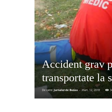
Accident grav 
transportate la s
De catre
Jurnalul de Buzau
-
mart. 12, 2018
3