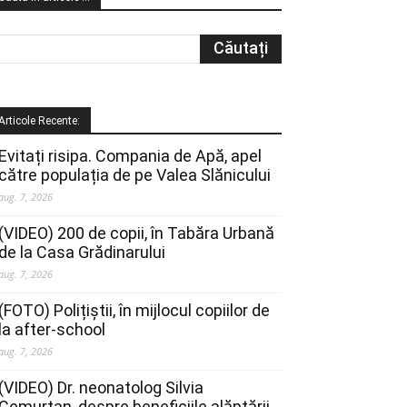
Articole Recente:
Evitați risipa. Compania de Apă, apel
către populația de pe Valea Slănicului
aug. 7, 2026
(VIDEO) 200 de copii, în Tabăra Urbană
de la Casa Grădinarului
aug. 7, 2026
(FOTO) Polițiștii, în mijlocul copiilor de
la after-school
aug. 7, 2026
(VIDEO) Dr. neonatolog Silvia
Cemurtan, despre beneficiile alăptării