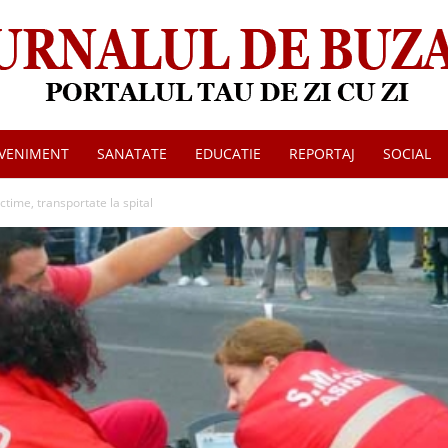
VENIMENT
SANATATE
EDUCATIE
REPORTAJ
SOCIAL
Jurnalul
time, transportate la spital
de
Buzau