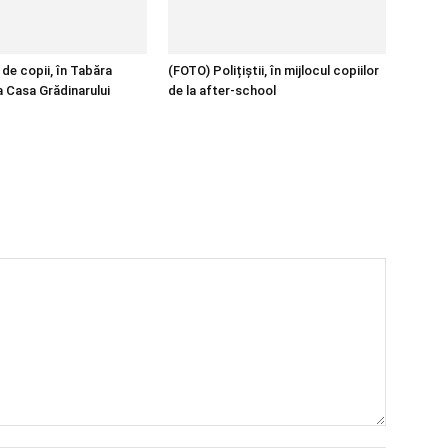
de copii, în Tabăra
(FOTO) Polițiștii, în mijlocul copiilor
a Casa Grădinarului
de la after-school