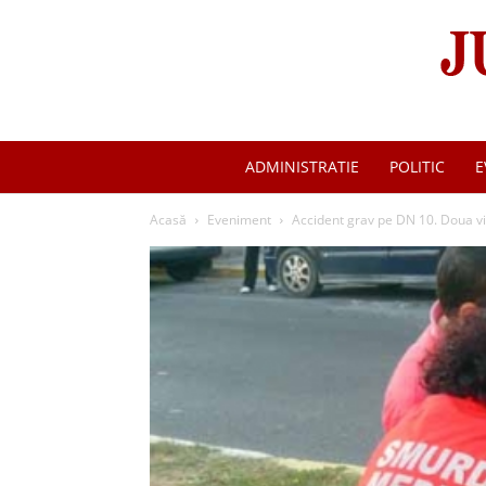
ADMINISTRATIE
POLITIC
E
Acasă
Eveniment
Accident grav pe DN 10. Doua vic