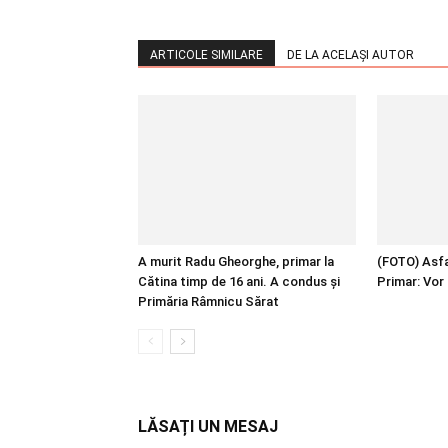
ARTICOLE SIMILARE
DE LA ACELAȘI AUTOR
A murit Radu Gheorghe, primar la
(FOTO) Asfal
Cătina timp de 16 ani. A condus și
Primar: Vor 
Primăria Râmnicu Sărat
LĂSAȚI UN MESAJ