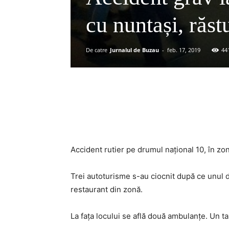
cu nuntași, răst
De catre
Jurnalul de Buzau
-
feb. 17, 2019
44
Acțiune
Accident rutier pe drumul național 10, în zon
Trei autoturisme s-au ciocnit după ce unul di
restaurant din zonă.
La fața locului se află două ambulanțe. Un ta