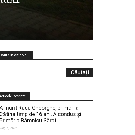
Cauta in articole …
Articole Recente:
A murit Radu Gheorghe, primar la
Cătina timp de 16 ani. A condus și
Primăria Râmnicu Sărat
aug. 8, 2026