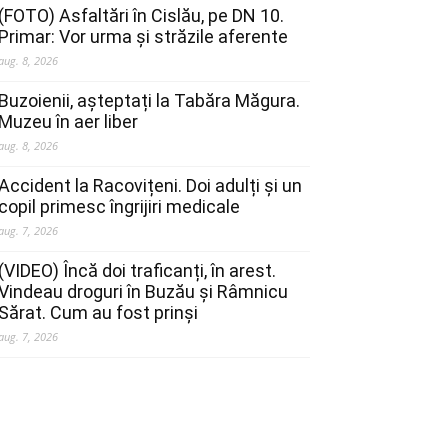
(FOTO) Asfaltări în Cislău, pe DN 10.
Primar: Vor urma și străzile aferente
aug. 8, 2026
Buzoienii, așteptați la Tabăra Măgura.
Muzeu în aer liber
aug. 8, 2026
Accident la Racovițeni. Doi adulți și un
copil primesc îngrijiri medicale
aug. 7, 2026
(VIDEO) Încă doi traficanți, în arest.
Vindeau droguri în Buzău și Râmnicu
Sărat. Cum au fost prinși
aug. 7, 2026