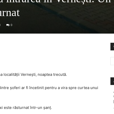
urnat
1
0
a localității Vernești, noaptea trecută.
ntre șoferi ar fi încetinit pentru a vira spre curtea unui
xi este răsturnat într-un șanț.