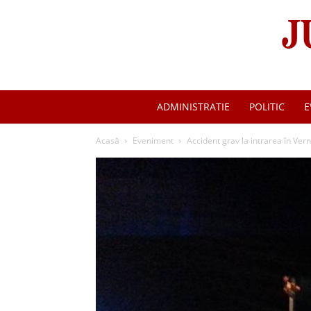
ADMINISTRATIE
POLITIC
E
Acasă
Eveniment
Accident grav la intrarea în Vern