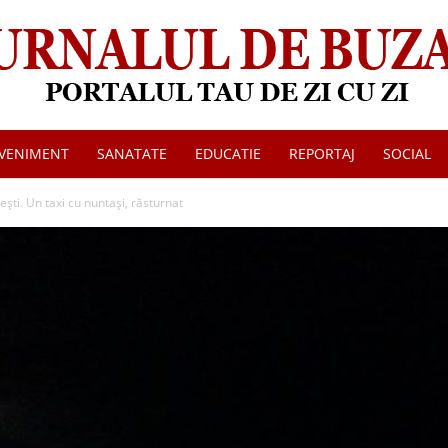
VENIMENT
SANATATE
EDUCATIE
REPORTAJ
SOCIAL
Jurnalul
ești. Un taxi cu nuntași, răsturnat
de
Buzau