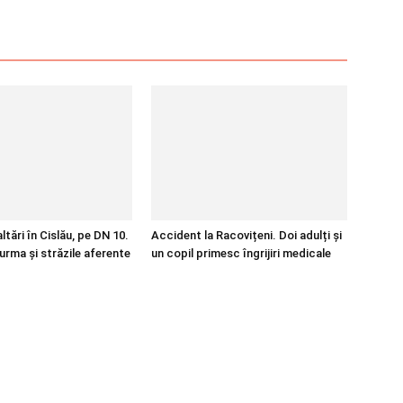
tări în Cislău, pe DN 10.
Accident la Racovițeni. Doi adulți și
urma și străzile aferente
un copil primesc îngrijiri medicale