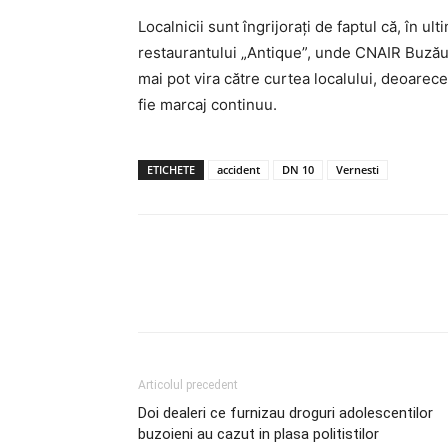
Localnicii sunt îngrijorați de faptul că, în u
restaurantului „Antique”, unde CNAIR Buzău a
mai pot vira către curtea localului, deoarece
fie marcaj continuu.
ETICHETE
accident
DN 10
Vernesti
Articolul precedent
Doi dealeri ce furnizau droguri adolescentilor
buzoieni au cazut in plasa politistilor