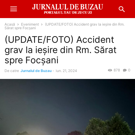
Acasă
Eveniment
(UPDATE/FOTO) Accident grav la ieșire din Rm.
Sărat spre Focșani
(UPDATE/FOTO) Accident
grav la ieșire din Rm. Sărat
spre Focșani
878
0
De catre
Jurnalul de Buzau
-
iun. 21, 2024