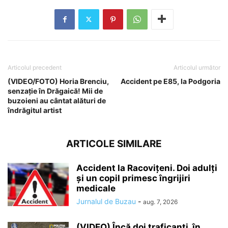
Articolul precedent
Articolul următor
(VIDEO/FOTO) Horia Brenciu,
Accident pe E85, la Podgoria
senzație în Drăgaică! Mii de
buzoieni au cântat alături de
îndrăgitul artist
ARTICOLE SIMILARE
Accident la Racovițeni. Doi adulți
și un copil primesc îngrijiri
medicale
Jurnalul de Buzau
-
aug. 7, 2026
(VIDEO) Încă doi traficanți, în