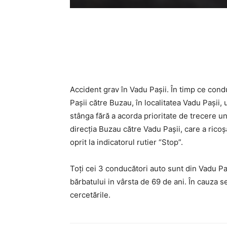
Acțiune
Accident grav în Vadu Pașii. În timp ce con
Pașii către Buzau, în localitatea Vadu Pașii, 
stânga fără a acorda prioritate de trecere u
direcția Buzau către Vadu Pașii, care a rico
oprit la indicatorul rutier “Stop”.
Toți cei 3 conducători auto sunt din Vadu Paș
bărbatului in vârsta de 69 de ani. În cauza s
cercetările.