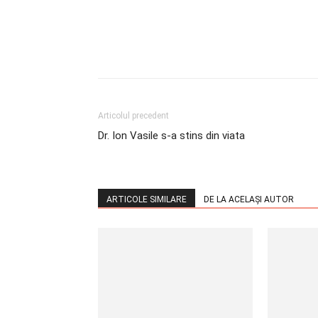
Articolul precedent
Dr. Ion Vasile s-a stins din viata
ARTICOLE SIMILARE
DE LA ACELAȘI AUTOR