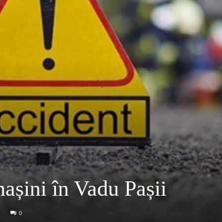
așini în Vadu Pașii
0