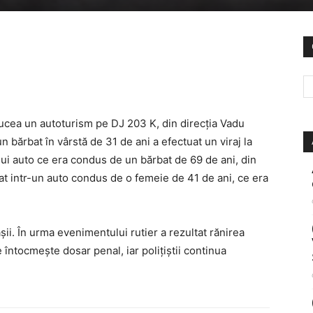
ducea un autoturism pe DJ 203 K, din direcția Vadu
un bărbat în vârstă de 31 de ani a efectuat un viraj la
nui auto ce era condus de un bărbat de 69 de ani, din
șat intr-un auto condus de o femeie de 41 de ani, ce era
ii. În urma evenimentului rutier a rezultat rănirea
e întocmește dosar penal, iar polițiștii continua