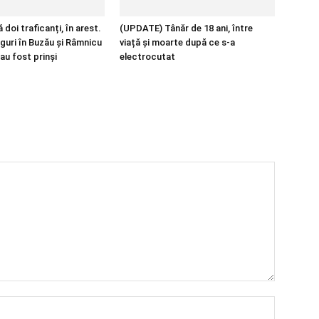
 doi traficanți, în arest.
(UPDATE) Tânăr de 18 ani, între
guri în Buzău și Râmnicu
viață și moarte după ce s-a
au fost prinși
electrocutat