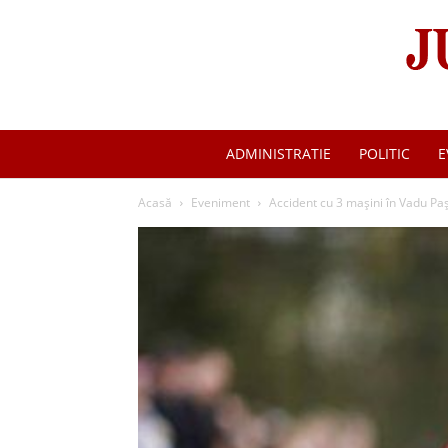
ADMINISTRATIE
POLITIC
E
Acasă
Eveniment
Accident cu 3 mașini în Vadu Paș