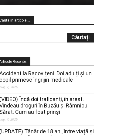
Cauta in articole …
Articole Recente:
Accident la Racovițeni. Doi adulți și un
copil primesc îngrijiri medicale
aug. 7, 2026
(VIDEO) Încă doi traficanți, în arest.
Vindeau droguri în Buzău și Râmnicu
Sărat. Cum au fost prinși
aug. 7, 2026
(UPDATE) Tânăr de 18 ani, între viață și