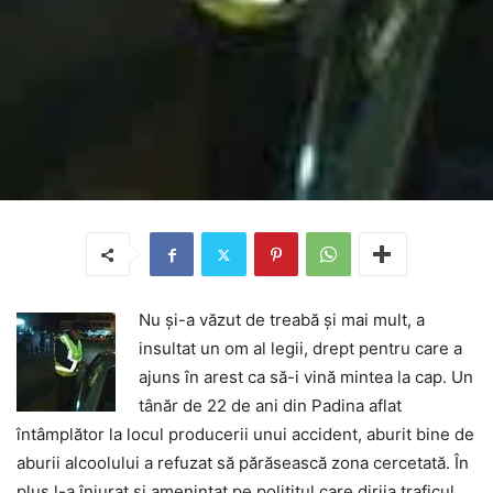
Nu şi-a văzut de treabă şi mai mult, a
insultat un om al legii, drept pentru care a
ajuns în arest ca să-i vină mintea la cap. Un
tânăr de 22 de ani din Padina aflat
întâmplător la locul producerii unui accident, aburit bine de
aburii alcoolului a refuzat să părăsească zona cercetată. În
plus l-a înjurat şi ameninţat pe poliţitul care dirija traficul.