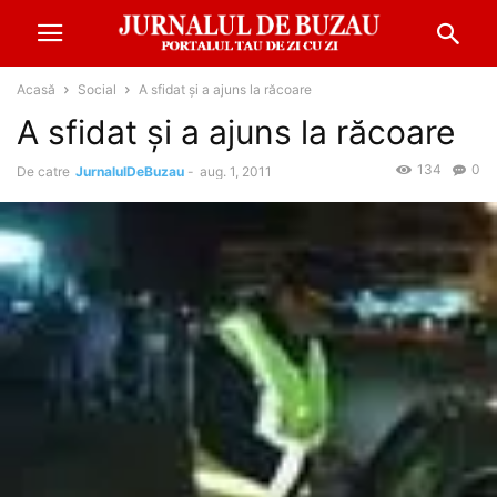
Acasă
Social
A sfidat şi a ajuns la răcoare
A sfidat şi a ajuns la răcoare
134
0
De catre
JurnalulDeBuzau
-
aug. 1, 2011