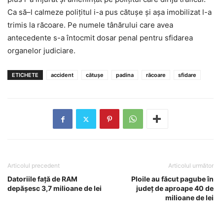
Ca să–l calmeze poliţitul i-a pus cătuşe şi aşa imobilizat l-a
trimis la răcoare. Pe numele tânărului care avea
antecedente s-a întocmit dosar penal pentru sfidarea
organelor judiciare.
ETICHETE
accident
cătuşe
padina
răcoare
sfidare
Articolul precedent
Articolul următor
Datoriile faţă de RAM
Ploile au făcut pagube în
depăşesc 3,7 milioane de lei
judeţ de aproape 40 de
milioane de lei