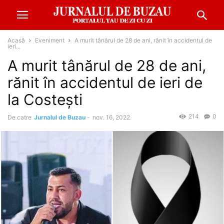
Acasă
Eveniment
A murit tânărul de 28 de ani, rănit în accidentul de
ieri...
A murit tânărul de 28 de ani,
rănit în accidentul de ieri de
la Costești
214
0
De catre
Jurnalul de Buzau
-
nov. 16, 2022