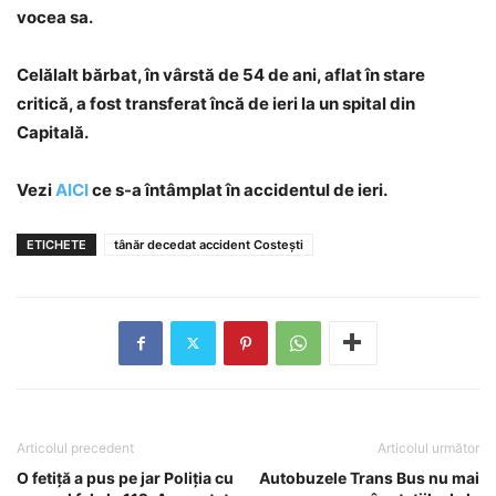
vocea sa.
Celălalt bărbat, în vârstă de 54 de ani, aflat în stare
critică, a fost transferat încă de ieri la un spital din
Capitală.
Vezi
AICI
ce s-a întâmplat în accidentul de ieri.
ETICHETE
tânăr decedat accident Costești
Articolul precedent
Articolul următor
O fetiță a pus pe jar Poliția cu
Autobuzele Trans Bus nu mai