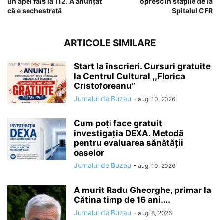
un apel fals la 112. A anunțat
opresc în stațiile de la
că e sechestrată
Spitalul CFR
ARTICOLE SIMILARE
Start la înscrieri. Cursuri gratuite
la Centrul Cultural ,,Florica
Cristoforeanu”
Jurnalul de Buzau
-
aug. 10, 2026
Cum poți face gratuit
investigația DEXA. Metodă
pentru evaluarea sănătății
oaselor
Jurnalul de Buzau
-
aug. 10, 2026
A murit Radu Gheorghe, primar la
Cătina timp de 16 ani....
Jurnalul de Buzau
-
aug. 8, 2026