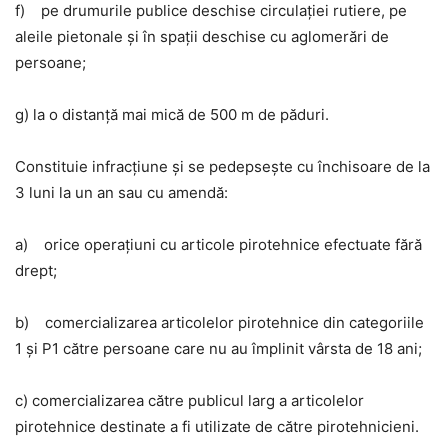
f) pe drumurile publice deschise circulaţiei rutiere, pe
aleile pietonale şi în spaţii deschise cu aglomerări de
persoane;
g) la o distanţă mai mică de 500 m de păduri.
Constituie infracţiune şi se pedepseşte cu închisoare de la
3 luni la un an sau cu amendă:
a) orice operaţiuni cu articole pirotehnice efectuate fără
drept;
b) comercializarea articolelor pirotehnice din categoriile
1 şi P1 către persoane care nu au împlinit vârsta de 18 ani;
c) comercializarea către publicul larg a articolelor
pirotehnice destinate a fi utilizate de către pirotehnicieni.