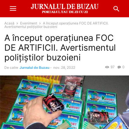
Acasă
Eveniment
A început operațiunea FOC DE ARTIFICII.
Avertismentul polițiștilor buzoieni
A început operațiunea FOC
DE ARTIFICII. Avertismentul
polițiștilor buzoieni
97
0
De catre
Jurnalul de Buzau
-
nov. 28, 2022