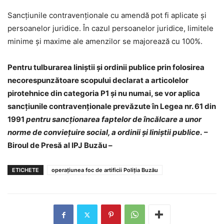
Sancţiunile contravenţionale cu amendă pot fi aplicate şi
persoanelor juridice. În cazul persoanelor juridice, limitele
minime şi maxime ale amenzilor se majorează cu 100%.
Pentru tulburarea liniștii și ordinii publice prin folosirea
necorespunzătoare scopului declarat a articolelor
pirotehnice din categoria P1 și nu numai, se vor aplica
sancțiunile contravenționale prevăzute în Legea nr. 61 din
1991
pentru sancţionarea faptelor de încălcare a unor
norme de convieţuire social, a ordinii şi liniştii publice
.
–
Biroul de Presă al IPJ Buzău –
ETICHETE
operațiunea foc de artificii Poliția Buzău