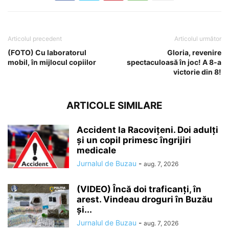
Articolul precedent
Articolul următor
(FOTO) Cu laboratorul
Gloria, revenire
mobil, în mijlocul copiilor
spectaculoasă în joc! A 8-a
victorie din 8!
ARTICOLE SIMILARE
Accident la Racovițeni. Doi adulți
și un copil primesc îngrijiri
medicale
Jurnalul de Buzau
-
aug. 7, 2026
(VIDEO) Încă doi traficanți, în
arest. Vindeau droguri în Buzău
și...
Jurnalul de Buzau
-
aug. 7, 2026